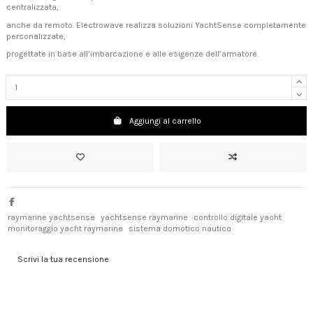
centralizzata,
anche da remoto. Electrowave realizza soluzioni YachtSense completamente
personalizzate,
progettate in base all’imbarcazione e alle esigenze dell’armatore.
Aggiungi al carrello
raymarine yachtsense
yachtsense raymarine
controllo digitale yacht
monitoraggio yacht raymarine
sistema domotico nautico
Scrivi la tua recensione