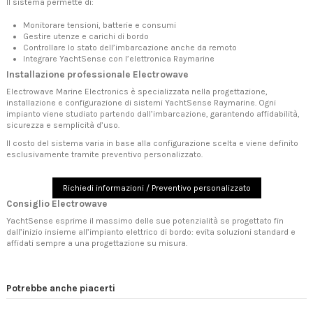
Il sistema permette di:
Monitorare tensioni, batterie e consumi
Gestire utenze e carichi di bordo
Controllare lo stato dell’imbarcazione anche da remoto
Integrare YachtSense con l’elettronica Raymarine
Installazione professionale Electrowave
Electrowave Marine Electronics è specializzata nella progettazione,
installazione e configurazione di sistemi YachtSense Raymarine. Ogni
impianto viene studiato partendo dall’imbarcazione, garantendo affidabilità,
sicurezza e semplicità d’uso.
Il costo del sistema varia in base alla configurazione scelta e viene definito
esclusivamente tramite preventivo personalizzato.
Richiedi informazioni / Preventivo personalizzato
Consiglio Electrowave
YachtSense esprime il massimo delle sue potenzialità se progettato fin
dall’inizio insieme all’impianto elettrico di bordo: evita soluzioni standard e
affidati sempre a una progettazione su misura.
Potrebbe anche piacerti