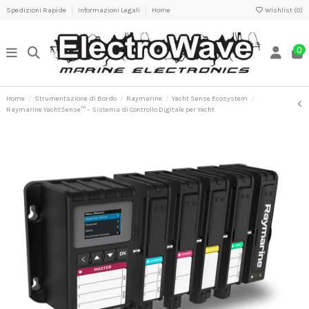
Spedizioni Rapide
Informazioni Legali
Home
Wishlist (
0
)
0
Home
Strumentazione di Bordo
Raymarine
Yacht Sense Ecosystem
Raymarine YachtSense™ – Sistema di Controllo Digitale per Yacht