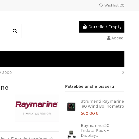
Wishlist (
0
)
Carrello
/
Empty
Accedi
EA 2000
one
Potrebbe anche piacerti
Strumenti Raymarine
i60 Wind Bolinometro
560,00 €
Raymarine i50
Tridata Pack –
Display...
ay 4,1″ per dati profondità,