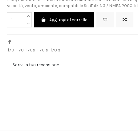
velocità, vento, ambiente, compatibile SeaTalk NG / NMEA 2000. I
Aggiungi al carrello
i70
i 70
i70s
i 70 s
i70 s
Scrivi la tua recensione