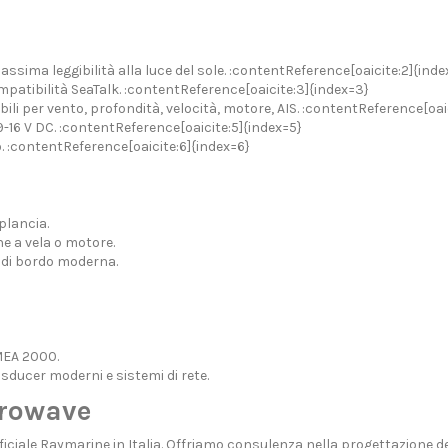
ssima leggibilità alla luce del sole. :contentReference[oaicite:2]{inde
patibilità SeaTalk. :contentReference[oaicite:3]{index=3}
bili per vento, profondità, velocità, motore, AIS. :contentReference[oai
-16 V DC. :contentReference[oaicite:5]{index=5}
. :contentReference[oaicite:6]{index=6}
plancia.
he a vela o motore.
i di bordo moderna.
NMEA 2000.
sducer moderni e sistemi di rete.
trowave
fficiale Raymarine in Italia. Offriamo consulenza nella progettazione del