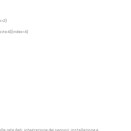
x=2}
cite:4]{index=4}
la rete dati, integrazione dei sensori, installazione e