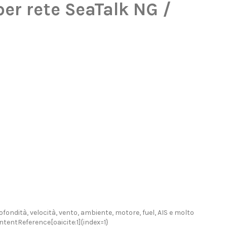
er rete SeaTalk NG /
ondità, velocità, vento, ambiente, motore, fuel, AIS e molto
ontentReference[oaicite:1]{index=1}