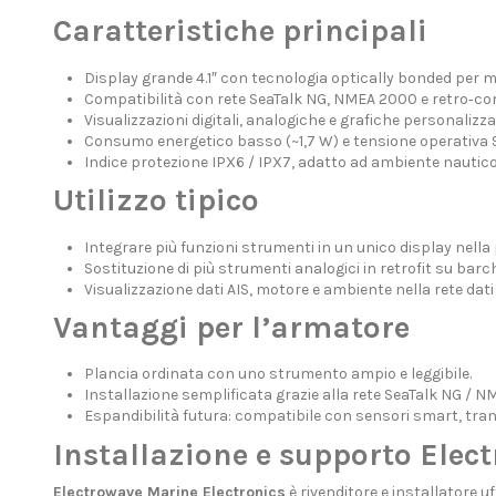
Caratteristiche principali
Display grande 4.1″ con tecnologia optically bonded per ma
Compatibilità con rete SeaTalk NG, NMEA 2000 e retro‐com
Visualizzazioni digitali, analogiche e grafiche personalizza
Consumo energetico basso (~1,7 W) e tensione operativa 9
Indice protezione IPX6 / IPX7, adatto ad ambiente nautico
Utilizzo tipico
Integrare più funzioni strumenti in un unico display nella 
Sostituzione di più strumenti analogici in retrofit su barc
Visualizzazione dati AIS, motore e ambiente nella rete dat
Vantaggi per l’armatore
Plancia ordinata con uno strumento ampio e leggibile.
Installazione semplificata grazie alla rete SeaTalk NG / 
Espandibilità futura: compatibile con sensori smart, tran
Installazione e supporto Elec
Electrowave Marine Electronics
è rivenditore e installatore u