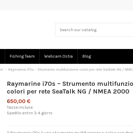
Fishing Team
Webcam Ostia
Blog
ri
Raymarine i70s – Strumento multifunzione colori per rete SeaTalk NG / NM
Raymarine i70s – Strumento multifunzi
colori per rete SeaTalk NG / NMEA 2000
650,00 €
Tasse incluse
Spedito entro 3-4 giorni
Il Raymarine i70s è uno strumento multifunzione a colori con displ