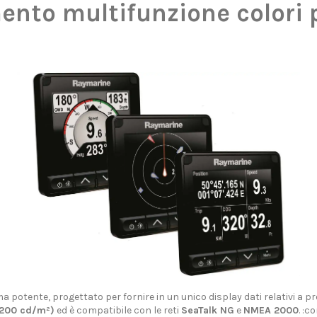
nto multifunzione colori p
tente, progettato per fornire in un unico display dati relativi a prof
≈1200 cd/m²)
ed è compatibile con le reti
SeaTalk NG
e
NMEA 2000
. :c