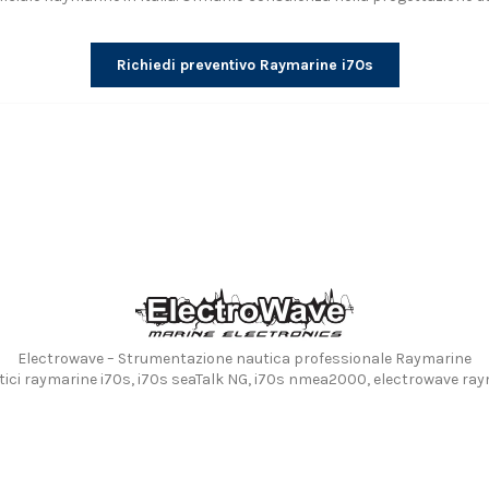
Richiedi preventivo Raymarine i70s
Electrowave – Strumentazione nautica professionale Raymarine
ici raymarine i70s, i70s seaTalk NG, i70s nmea2000, electrowave ray