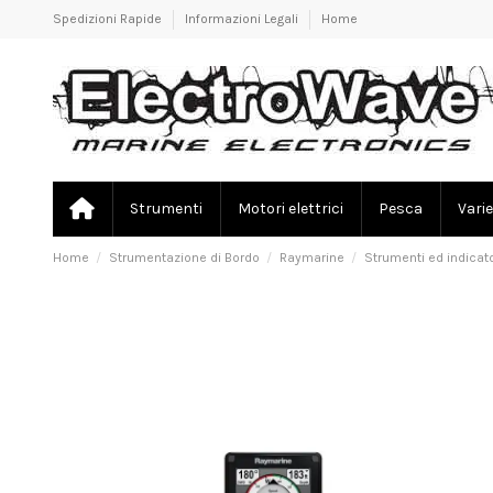
Spedizioni Rapide
Informazioni Legali
Home
Strumenti
Motori elettrici
Pesca
Varie
Home
Strumentazione di Bordo
Raymarine
Strumenti ed indicato