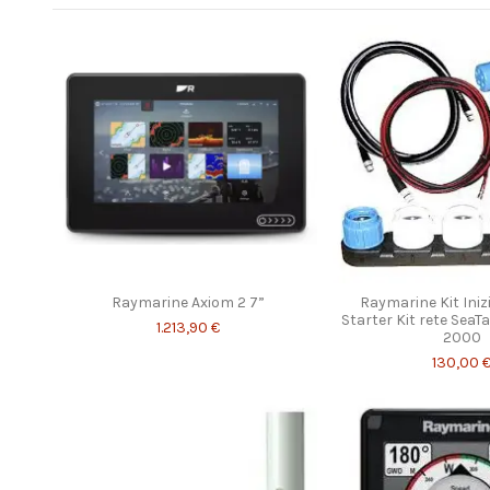
Raymarine Axiom 2 7”
Raymarine Kit Iniz
Starter Kit rete Sea
1.213,90 €
2000
130,00 