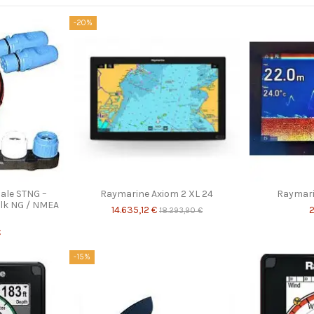
-20%
iale STNG –
Raymarine Axiom 2 XL 24
Raymari
Talk NG / NMEA
14.635,12 €
2
18.293,90 €
€
-15%