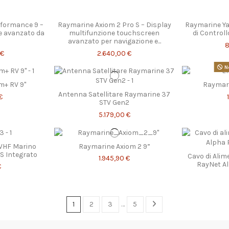
formance 9 –
Raymarine Axiom 2 Pro S – Display
Raymarine Y
e avanzato da
multifunzione touchscreen
di Controll
avanzato per navigazione e...
8
 €
2.640,00 €
No
m+ RV 9"
Raymari
Antenna Satellitare Raymarine 37
€
STV Gen2
5.179,00 €
VHF Marino
Raymarine Axiom 2 9”
S Integrato
Cavo di Ali
1.945,90 €
RayNet A
€
1
2
3
…
5