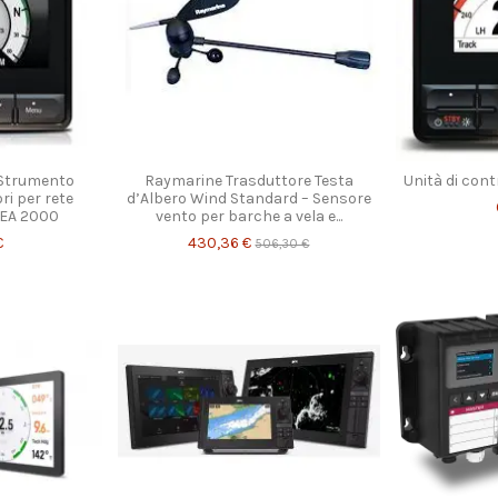
 Strumento
Raymarine Trasduttore Testa
Unità di con
ri per rete
d’Albero Wind Standard – Sensore
MEA 2000
vento per barche a vela e...
€
430,36 €
506,30 €