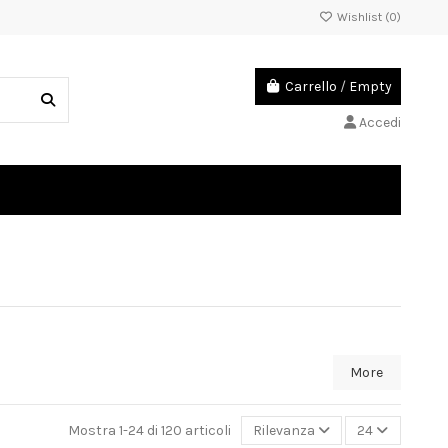
Wishlist (
0
)
Carrello
/
Empty
Accedi
More
Mostra 1-24 di 120 articoli
Rilevanza
24