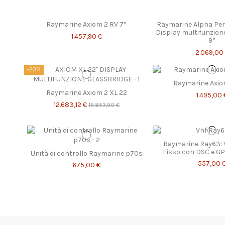
Raymarine Axiom 2 RV 7”
Raymarine Alpha Per
Display multifunzion
1.457,90 €
9”
2.069,00
-20%
Raymarine Axio
Raymarine Axiom 2 XL 22
1.495,00 
12.683,12 €
15.853,90 €
Raymarine Ray63: 
Fisso con DSC e GP
Unità di controllo Raymarine p70s
557,00 
675,00 €