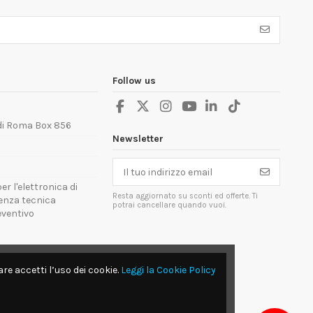
Follow us
 di Roma Box 856
Newsletter
er l'elettronica di
Resta aggiornato su sconti ed offerte. Ti
tenza tecnica
potrai cancellare quando vuoi.
reventivo
re accetti l’uso dei cookie.
Leggi la Cookie Policy