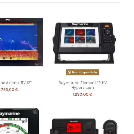
Non disponibile
ne Axiom+ RV 12"
Raymarine Element 12 HV
Hypervision
.795,00 €
1.290,00 €