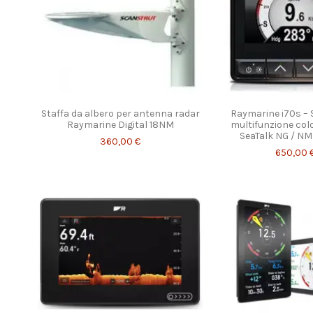
Staffa da albero per antenna radar
Raymarine i70s –
Raymarine Digital 18NM
multifunzione colo
SeaTalk NG / N
360,00 €
650,00 