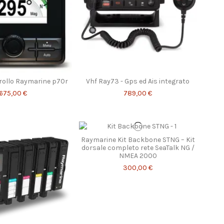
trollo Raymarine p70r
Vhf Ray73 - Gps ed Ais integrato
675,00 €
789,00 €
Raymarine Kit Backbone STNG – Kit
dorsale completo rete SeaTalk NG /
NMEA 2000
300,00 €