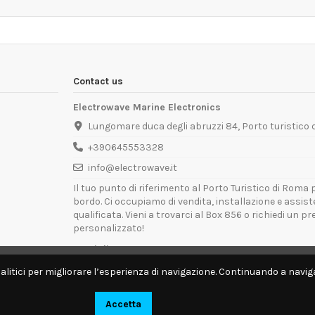
Contact us
Electrowave Marine Electronics
Lungomare duca degli abruzzi 84, Porto turistico
+390645553328
info@electrowave.it
Il tuo punto di riferimento al Porto Turistico di Roma p
bordo. Ci occupiamo di vendita, installazione e assis
qualificata. Vieni a trovarci al Box 856 o richiedi un p
personalizzato!
Orari di Apertura:
Lunedì - Venerdì: 09:00 - 13:00 / 14:00 - 18:00
alitici per migliorare l’esperienza di navigazione. Continuando a naviga
Disponibili per interventi tecnici direttamente a bordo.
Accetta