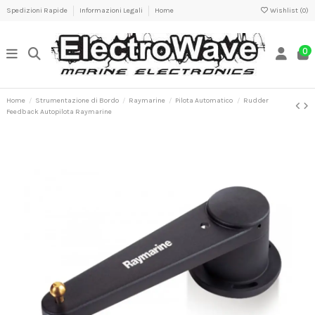
Spedizioni Rapide
Informazioni Legali
Home
Wishlist (
0
)
0
Home
Strumentazione di Bordo
Raymarine
Pilota Automatico
Rudder
Feedback Autopilota Raymarine