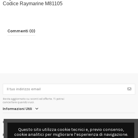
Codice Raymarine M81105
Commenti (0)
Resta aggiornato su sconti ed offerte. Ti potrai
cancellare quando vuoi.
Informazioni Utili
Contact us
Questo sito utilizza cookie tecnici e, previo consenso,
cookie analitici per migliorare l’esperienza di navigazione.
Follow us