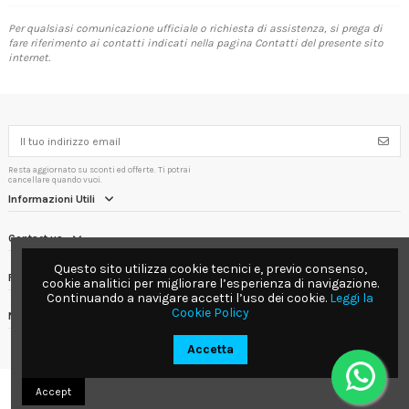
Per qualsiasi comunicazione ufficiale o richiesta di assistenza, si prega di
fare riferimento ai contatti indicati nella pagina
Contatti
del presente sito
internet.
Resta aggiornato su sconti ed offerte. Ti potrai
cancellare quando vuoi.
Informazioni Utili
Contact us
Questo sito utilizza cookie tecnici e, previo consenso,
Follow us
cookie analitici per migliorare l’esperienza di navigazione.
Continuando a navigare accetti l’uso dei cookie.
Leggi la
Cookie Policy
Newsletter
Accetta
Accept