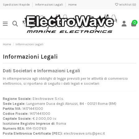
Spedizioni Rapide
Informazioni Legali
Home
Wishlist (
0
)
0
Home
Informazioni Legali
Informazioni Legali
Dati Societari e Informazioni Legali
In ottemperanza agli obblighi di legge previsti per le attività di commercio
elettronico, si riportano di seguito i dati legali e societari:
Ragione Sociale:
Electrowave S.r.l.s.
Sede Legale:
Lungomare Duca degli Abruzzi, 84 - 00121 Roma (RM)
Partita IVA:
14171441000
Codice Fiscale:
14171441000
Capitale Sociale:
€ 2.000,00 i.v.
Iscrizione Registro Imprese di:
Roma
Numero REA:
RM-1501769
Posta Elettronica Certificata (PEC):
electrowave.srls@pec.it