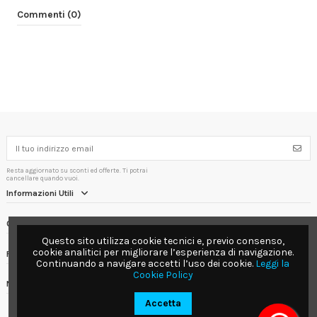
Commenti (0)
Resta aggiornato su sconti ed offerte. Ti potrai
cancellare quando vuoi.
Informazioni Utili
Contact us
Questo sito utilizza cookie tecnici e, previo consenso,
cookie analitici per migliorare l’esperienza di navigazione.
Follow us
Continuando a navigare accetti l’uso dei cookie.
Leggi la
Cookie Policy
Newsletter
Accetta