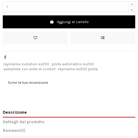
Aggiungi al carrello
raymarine evolution ev200
pilota automatico ev200
autopilota con unita di controll
raymarine ev200 pilota
Scrivi la tua recensione
Descrizione
Dettagli del prodotto
Reviews
(0)