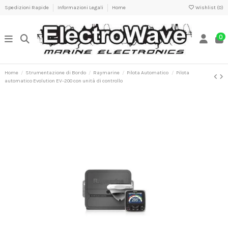
Spedizioni Rapide
Informazioni Legali
Home
Wishlist (
0
)
0
Home
Strumentazione di Bordo
Raymarine
Pilota Automatico
Pilota
automatico Evolution EV-200 con unità di controllo