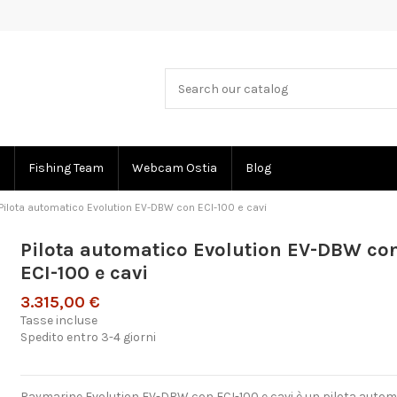
Fishing Team
Webcam Ostia
Blog
Pilota automatico Evolution EV-DBW con ECI-100 e cavi
Pilota automatico Evolution EV-DBW co
ECI-100 e cavi
3.315,00 €
Tasse incluse
Spedito entro 3-4 giorni
Raymarine Evolution EV-DBW con ECI-100 e cavi è un pilota autom