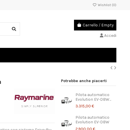
Wishlist (
0
)
Carrello
/
Empty
Accedi
n
Potrebbe anche piacerti
Pilota automatico
Evolution EV-DBW...
3.315,00 €
Pilota automatico
Evolution EV-DBW
2.900,00 €
atico con sistema Drive-By-