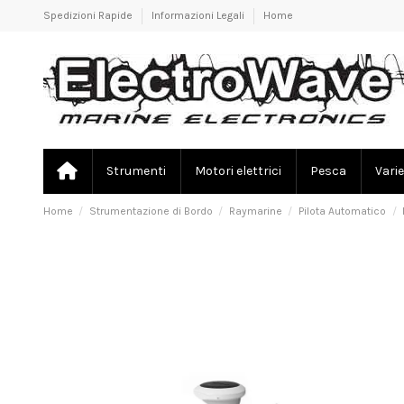
Spedizioni Rapide
Informazioni Legali
Home
Strumenti
Motori elettrici
Pesca
Varie
Home
Strumentazione di Bordo
Raymarine
Pilota Automatico