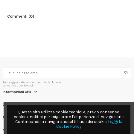
Commenti (0)
Resta aggiornato su sconti ed offerte. Ti potrai
cancellare quando vuoi.
Informazioni Utili
Contact us
Questo sito utilizza cookie tecnici e, previo consenso,
cookie analitici per migliorare l’esperienza di navigazione.
Follow us
Continuando a navigare accetti l’uso dei cookie.
Leggi la
Cookie Policy
Newsletter