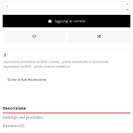
Aggiungi al carrello
raymarine evolution ev300 soleno
pilota automatico solenoide
raymarine ev300
pilota marino elettrico
Scrivi la tua recensione
Descrizione
Dettagli del prodotto
Reviews
(0)