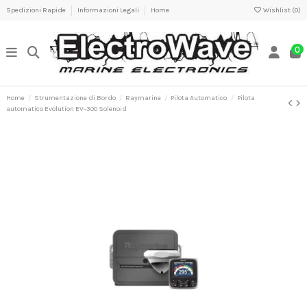
Spedizioni Rapide
Informazioni Legali
Home
Wishlist (
0
)
0
Home
Strumentazione di Bordo
Raymarine
Pilota Automatico
Pilota
automatico Evolution EV-300 Solenoid