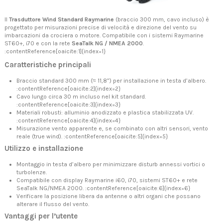
Il
Trasduttore Wind Standard Raymarine
(braccio 300 mm, cavo incluso) è
progettato per misurazioni precise di velocità e direzione del vento su
imbarcazioni da crociera o motore. Compatibile con i sistemi Raymarine
ST60+, i70 e con la rete
SeaTalk NG / NMEA 2000
.
:contentReference[oaicite:1]{index=1}
Caratteristiche principali
Braccio standard 300 mm (≈ 11,8”) per installazione in testa d’albero.
:contentReference[oaicite:2]{index=2}
Cavo lungo circa 30 m incluso nel kit standard.
:contentReference[oaicite:3]{index=3}
Materiali robusti: alluminio anodizzato e plastica stabilizzata UV.
:contentReference[oaicite:4]{index=4}
Misurazione vento apparente e, se combinato con altri sensori, vento
reale (true wind). :contentReference[oaicite:5]{index=5}
Utilizzo e installazione
Montaggio in testa d’albero per minimizzare disturb annessi vortici o
turbolenze.
Compatibile con display Raymarine i60, i70, sistemi ST60+ e rete
SeaTalk NG/NMEA 2000. :contentReference[oaicite:6]{index=6}
Verificare la posizione libera da antenne o altri organi che possano
alterare il flusso del vento.
Vantaggi per l’utente