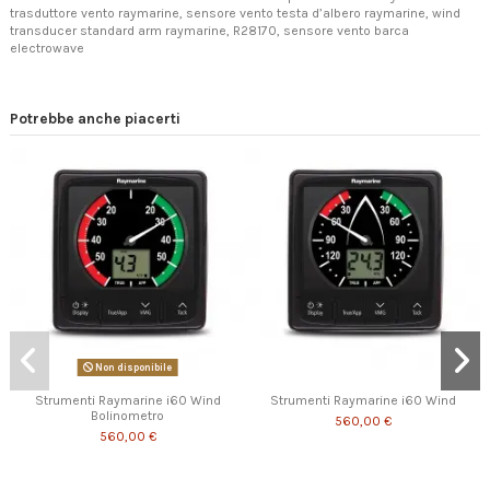
trasduttore vento raymarine, sensore vento testa d’albero raymarine, wind
transducer standard arm raymarine, R28170, sensore vento barca
electrowave
Potrebbe anche piacerti
Non disponibile
Strumenti Raymarine i60 Wind
Strumenti Raymarine i60 Wind
Bolinometro
560,00 €
560,00 €