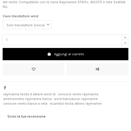
del vento. Compatibile con le serie Raymarine ST60+, i60/i70 e rete SeaTalk
NG.
Cavo trasduttore wind
Aggiungi al carrello
raymarine testa d albero wind st
sensore vento raymarine
anemometro raymarine barca
wind transducer raymarine
sensore vento barca a vela
ricambio testa albero raymarine
Scrivi la tua recensione