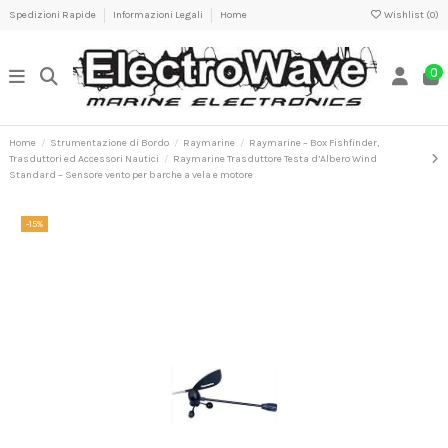
Spedizioni Rapide
Informazioni Legali
Home
Wishlist (
0
)
0
Home
Strumentazione di Bordo
Raymarine
Raymarine – Box Fishfinder,
Trasduttori ed Accessori Nautici
Raymarine Trasduttore Testa d’Albero Wind
Standard – Sensore vento per barche a vela e motore
-15%