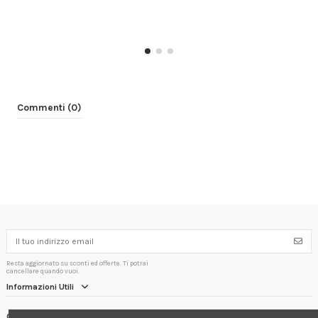
Commenti (0)
Resta aggiornato su sconti ed offerte. Ti potrai
cancellare quando vuoi.
Informazioni Utili
Contact us