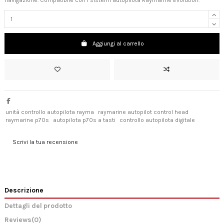
navigazione. Compatibile con i sistemi autopilota Raymarine Evolution.
Aggiungi al carrello
unità controllo autopilota rayma
raymarine autopilot control head
raymarine p70s
autopilota p70s a tasti
controllo autopilota digitale
Scrivi la tua recensione
Descrizione
Dettagli del prodotto
Reviews
(0)