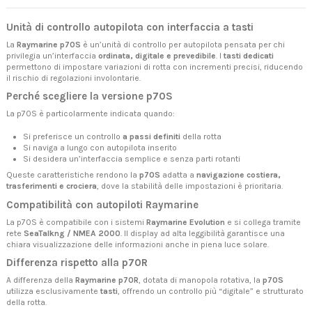
Unità di controllo autopilota con interfaccia a tasti
La
Raymarine p70S
è un’unità di controllo per autopilota pensata per chi
privilegia un’interfaccia
ordinata, digitale e prevedibile
. I
tasti dedicati
permettono di impostare variazioni di rotta con incrementi precisi, riducendo
il rischio di regolazioni involontarie.
Perché scegliere la versione p70S
La p70S è particolarmente indicata quando:
Si preferisce un controllo
a passi definiti
della rotta
Si naviga a lungo con autopilota inserito
Si desidera un’interfaccia semplice e senza parti rotanti
Queste caratteristiche rendono la
p70S
adatta a
navigazione costiera,
trasferimenti e crociera
, dove la stabilità delle impostazioni è prioritaria.
Compatibilità con autopiloti Raymarine
La p70S è compatibile con i sistemi
Raymarine Evolution
e si collega tramite
rete
SeaTalkng / NMEA 2000
. Il display ad alta leggibilità garantisce una
chiara visualizzazione delle informazioni anche in piena luce solare.
Differenza rispetto alla p70R
A differenza della
Raymarine p70R
, dotata di manopola rotativa, la
p70S
utilizza esclusivamente
tasti
, offrendo un controllo più “digitale” e strutturato
della rotta.