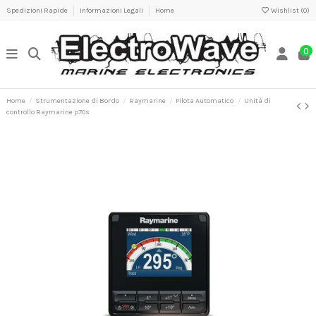
Spedizioni Rapide
Informazioni Legali
Home
Wishlist (
0
)
0
Home
Strumentazione di Bordo
Raymarine
Pilota Automatico
Unità di
controllo Raymarine p70s