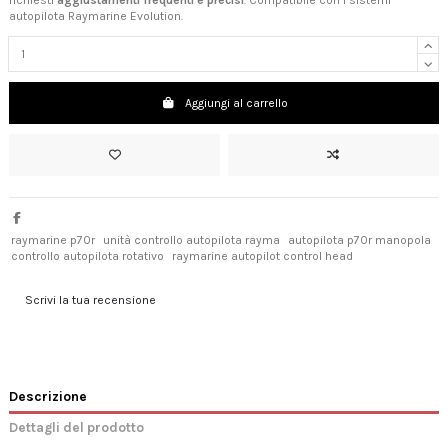
richiesti
aggiustamenti frequenti e precisi
. Compatibile con i sistemi
autopilota Raymarine Evolution.
Aggiungi al carrello
raymarine p70r
unità controllo autopilota rayma
autopilota p70r manopola
controllo autopilota rotativo
raymarine autopilot control head
Scrivi la tua recensione
Descrizione
Dettagli del prodotto