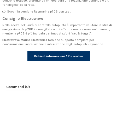
controllo
rotativo
, preferito da chi desidera una regolazione continua e più
“analogica” della rotta.
👉
Scopri la versione Raymarine p70S con tasti
Consiglio Electrowave
Nella scelta dell’unità di controllo autopilota è importante valutare
lo stile di
navigazione
: la
p70R
è consigliata a chi effettua molte correzioni manuali,
mentre la p70S è più indicata per impostazioni “set & forget”.
Electrowave Marine Electronics
fornisce supporto completo per
configurazione, installazione e integrazione degli autopiloti Raymarine.
Richiedi informazioni / Preventivo
Commenti (0)