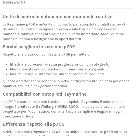
Reviews
(0)
Unità di controllo autopilota con manopola rotativa
La
Raymarine p70R
è un’unità di controllo per autopilota progettata per chi
desidera un’interfaccia
rapida, precisa e intuitiva
. La presenza della
manopola rotativa
consente variazioni di rotta immediate, ideali durante
manovre, pesca o navigazione in spazi ristretti.
Perché scegliere la versione p70R
Rispetto alle unità con soli tasti, la p70R permette di:
Effettuare
correzioni di rotta progressive
con un solo gesto
Mantenere il controllo anche con
mare formato
o guanti
Ridurre i tempi di interazione durante manovre frequenti
Queste caratteristiche rendono la
p70R
particolarmente indicata per
pesca
sportiva
, trolling e navigazione tecnica.
Compatibilità con autopiloti Raymarine
La p70R è compatibile con i sistemi autopilota
Raymarine Evolution
e si
integra tramite rete
SeaTalkng / NMEA 2000
. Il display ad alta visibilità è
progettato per l’uso nautico, con interfaccia semplice e leggibile in ogni
condizione di luce.
Differenza rispetto alla p70S
A differenza della
Raymarine p70S
, che utilizza solo tasti, la
p70R
offre un