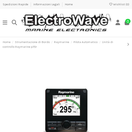
Spedizioni Rapide
Informazioni Legali
Home
Wishlist (
0
)
0
Home
Strumentazione di Bordo
Raymarine
Pilota Automatico
Unità di
controllo Raymarine p70r