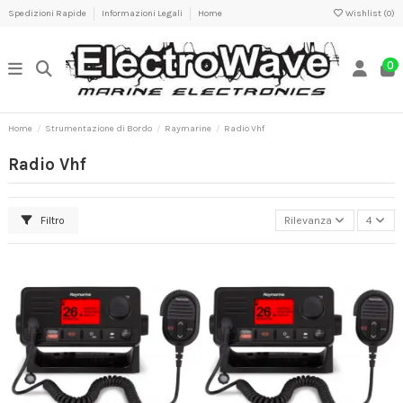
Spedizioni Rapide
Informazioni Legali
Home
Wishlist (
0
)
0
Home
Strumentazione di Bordo
Raymarine
Radio Vhf
Radio Vhf
Filtro
Rilevanza
4