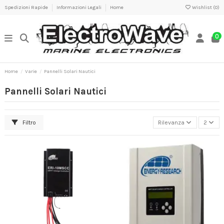
Spedizioni Rapide
Informazioni Legali
Home
Wishlist (
0
)
0
Home
Varie
Pannelli Solari Nautici
Pannelli Solari Nautici
Filtro
Rilevanza
2