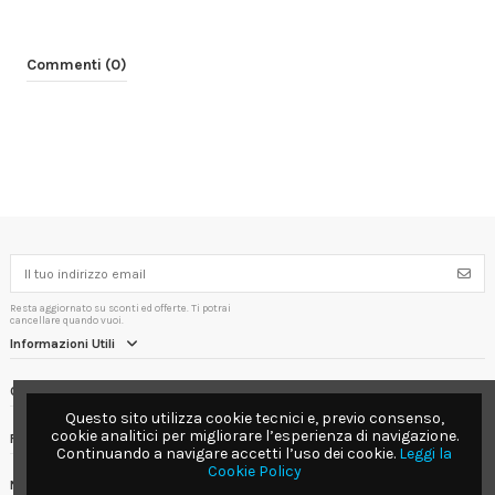
Commenti (0)
Resta aggiornato su sconti ed offerte. Ti potrai
cancellare quando vuoi.
Informazioni Utili
Contact us
Questo sito utilizza cookie tecnici e, previo consenso,
cookie analitici per migliorare l’esperienza di navigazione.
Follow us
Continuando a navigare accetti l’uso dei cookie.
Leggi la
Cookie Policy
Newsletter