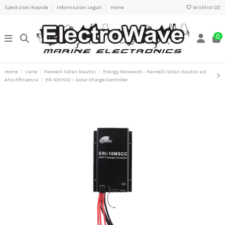
Spedizioni Rapide
Informazioni Legali
Home
Wishlist (
0
)
0
Home
Varie
Pannelli Solari Nautici
Energy Research – Pannelli Solari Nautici ad
Alta Efficienza
ER-10MSCC – Solar Charge Controller