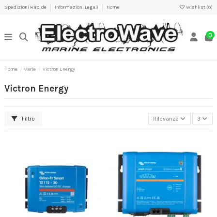
Spedizioni Rapide
Informazioni Legali
Home
Wishlist (
0
)
0
Home
Varie
Victron Energy
Victron Energy
Filtro
Rilevanza
3