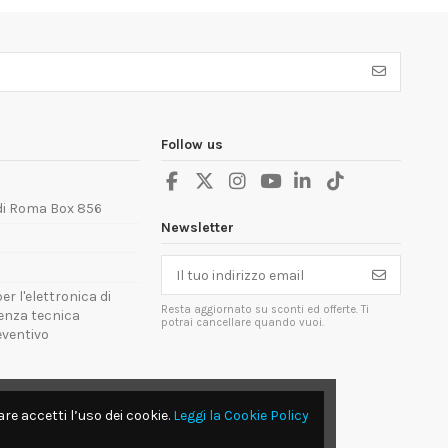
Follow us
 di Roma Box 856
Newsletter
er l'elettronica di
Resta aggiornato su sconti ed offerte. Ti
tenza tecnica
potrai cancellare quando vuoi.
reventivo
re accetti l’uso dei cookie.
Leggi la Cookie Policy