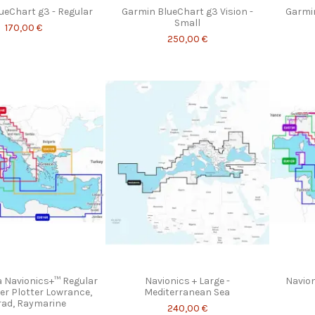
ueChart g3 - Regular
Garmin BlueChart g3 Vision -
Garmin
Small
170,00 €
250,00 €
a Navionics+™ Regular
Navionics + Large -
Navion
er Plotter Lowrance,
Mediterranean Sea
rad, Raymarine
240,00 €