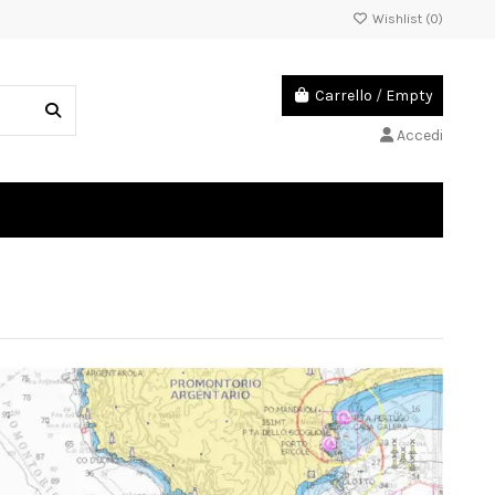
Wishlist (
0
)
Carrello
/
Empty
Accedi