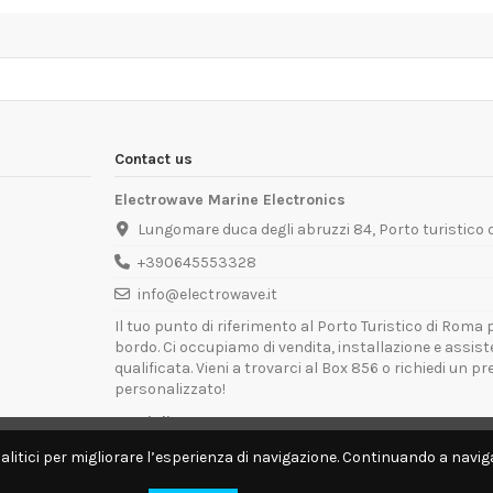
Contact us
Electrowave Marine Electronics
Lungomare duca degli abruzzi 84, Porto turistico
+390645553328
info@electrowave.it
Il tuo punto di riferimento al Porto Turistico di Roma p
bordo. Ci occupiamo di vendita, installazione e assis
qualificata. Vieni a trovarci al Box 856 o richiedi un p
personalizzato!
Orari di Apertura:
Lunedì - Venerdì: 09:00 - 13:00 / 14:00 - 18:00
alitici per migliorare l’esperienza di navigazione. Continuando a naviga
Disponibili per interventi tecnici direttamente a bordo.