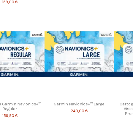
159,00 €
a Garmin Navionics+™
Garmin Navionics+™ Large
Cartog
Regular
Visi
240,00 €
Pre
159,90 €