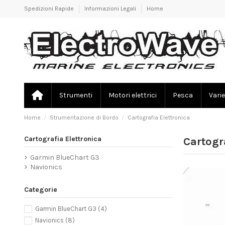
Spedizioni Rapide
Informazioni Legali
Home
Strumenti
Motori elettrici
Pesca
Varie
Home
Strumentazione di Bordo
Cartografia Elettronica
Cartografia Elettronica
Cartogr
Garmin BlueChart G3
Navionics
Categorie
Garmin BlueChart G3
(4)
Navionics
(8)