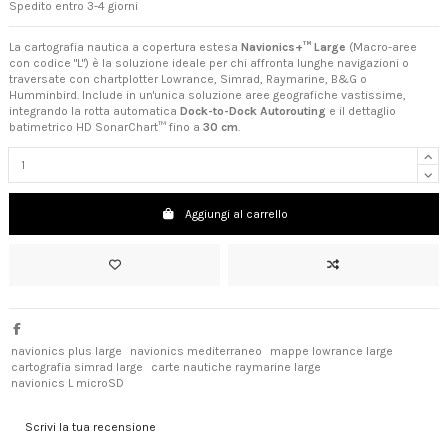
Spedito entro 3-4 giorni
La cartografia nautica a copertura estesa
Navionics+™ Large
(Macro-aree
con codice "L") è la soluzione ideale per chi affronta lunghe navigazioni o
traversate con chartplotter Lowrance, Simrad, Raymarine, B&G o
Humminbird. Include in un'unica soluzione aree geografiche vastissime,
integrando la rotta automatica
Dock-to-Dock Autorouting
e il dettaglio
batimetrico HD SonarChart™ fino a
30 cm
.
Aggiungi al carrello
navionics plus large
navionics mediterraneo
mappe lowrance large
cartografia simrad large
carte nautiche raymarine large
navionics L microSD
Scrivi la tua recensione