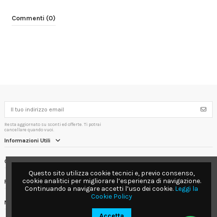
Commenti (0)
Resta aggiornato su sconti ed offerte. Ti potrai
cancellare quando vuoi.
Informazioni Utili
Contact us
Questo sito utilizza cookie tecnici e, previo consenso,
cookie analitici per migliorare l’esperienza di navigazione.
Follow us
Continuando a navigare accetti l’uso dei cookie.
Leggi la
Cookie Policy
Newsletter
Accetta