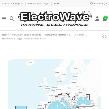
Spedizioni Rapide
Informazioni Legali
Home
Wishlist (
0
)
0
Home
Strumentazione di Bordo
Cartografia Elettronica
Navionics
Navionics + Large - Mediterranean Sea