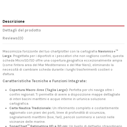
Descrizione
Dettagli del prodotto
Reviews
(0)
Massimizza l'orizzonte del tuo chartplotter con la cartografia
Navionics+™
Large
. Progettata per i diportisti e i pescatori che non vogliono confini, questa
scheda MicroSD/SD offre una copertura geografica eccezionalmente ampia
(come l'intera area del Mar Mediterraneo e del Mar Nero), eliminando la
necessità di cambiare scheda durante i lunghi trasferimenti costieri o
d'altura.
Caratteristiche Tecniche e Funzioni Integrate:
Copertura Macro-Aree (Taglia Large):
Perfetta per chi naviga oltre i
confini regionali. Ti permette di avere a disposizione mappe dettagliate
di interi bacini marittimi e acque interne in un'unica soluzione
cartografica.
Carta Nautica Tradizionale:
Un riferimento completo e costantemente
aggiornato con piani dei porti, linee di profondità di sicurezza,
segnalamenti marittimi (boe, fari), pericoli sommersi e servizi nelle
vicinanze delle marine.
SonarChart™ Batimetrica HD a 30 cm:
Un livello di dettaglio straordinario