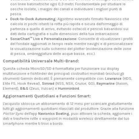
con linee batimetriche ogni 0,3 metri. Fondamentale per studiare le
secche isolate, i margini dei canali e individuare i migliori punti di
pesca.
Dock-to-Dock Autorouting:
Algoritmo avanzato firmato Navionics che
calcola in pochi istanti la rotta più rapida e sicura dall'ormeggio di
partenza a quello di arrivo, evitando ostacoli e pericoli basandosi sui
dati della cartografia e sulle dimensioni della tua imbarcazione.
SonarChart™ Live e Personalizzazione:
Consente di visualizzare i profili
del fondale aggiornati in tempo reale mentre navighi e di personalizzare
la visualizzazione sullo schermo del plotter (evidenziazione delle zone
di pesca, ombreggiatura delle acque basse, ecc.).
Compatibilità Universale Multi-Brand:
Questa scheda MicroSD/SD è formattata per funzionare sui display
multifunzione e fishfinder dei principali costruttori mondiali (esclusi gli
strumenti Garmin dedicati). È pienamente compatibile con:
Lowrance
(HDS,
Elite FS, Hook Reveal),
Simrad
(NSS, NSX, Cruise, GO),
Raymarine
(Axiom,
Element),
B&G
(Zeus, Vulcan) e
Humminbird
.
Aggiornamenti Quotidiani e Funzioni Smart:
L'acquisto sblocca un abbonamento di 12 mesi per scaricare gratuitamente
tutti gli aggiornamenti quotidiani rilasciati dal produttore. Grazie alla funzione
Plotter Sync
dell'app
Navionics Boating
, puoi attivare la scheda, aggiornare i
dati e trasferire rotte o waypoint in modalità wireless direttamente dal tuo
smartphone mentre ti trovi a bordo.