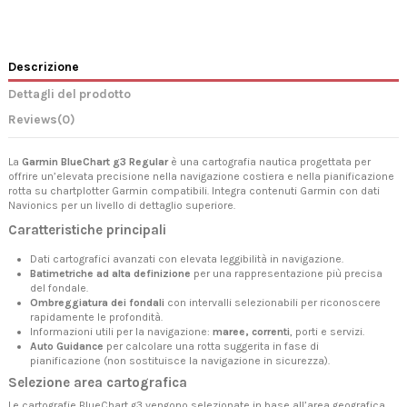
Descrizione
Dettagli del prodotto
Reviews
(0)
La
Garmin BlueChart g3 Regular
è una cartografia nautica progettata per
offrire un’elevata precisione nella navigazione costiera e nella pianificazione
rotta su chartplotter Garmin compatibili. Integra contenuti Garmin con dati
Navionics per un livello di dettaglio superiore.
Caratteristiche principali
Dati cartografici avanzati con elevata leggibilità in navigazione.
Batimetriche ad alta definizione
per una rappresentazione più precisa
del fondale.
Ombreggiatura dei fondali
con intervalli selezionabili per riconoscere
rapidamente le profondità.
Informazioni utili per la navigazione:
maree, correnti
, porti e servizi.
Auto Guidance
per calcolare una rotta suggerita in fase di
pianificazione (non sostituisce la navigazione in sicurezza).
Selezione area cartografica
Le cartografie BlueChart g3 vengono selezionate in base all’area geografica