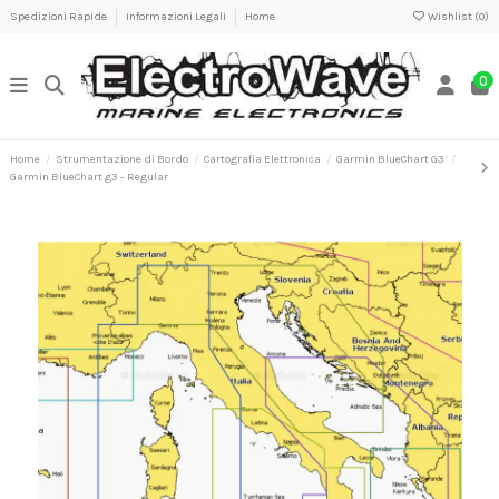
Spedizioni Rapide
Informazioni Legali
Home
Wishlist (
0
)
0
Home
Strumentazione di Bordo
Cartografia Elettronica
Garmin BlueChart G3
Garmin BlueChart g3 - Regular