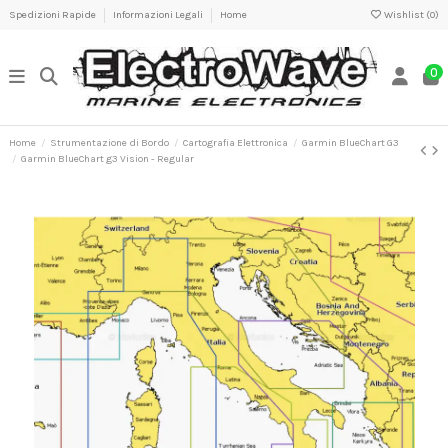
Spedizioni Rapide
Informazioni Legali
Home
Wishlist (
0
)
0
Home
Strumentazione di Bordo
Cartografia Elettronica
Garmin BlueChart G3
Garmin BlueChart g3 Vision - Regular