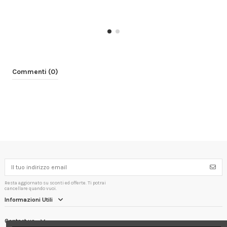
Commenti (0)
Resta aggiornato su sconti ed offerte. Ti potrai
cancellare quando vuoi.
Informazioni Utili
Contact us