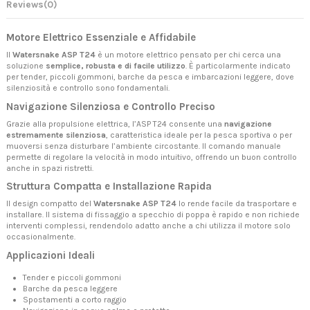
Reviews
(0)
Motore Elettrico Essenziale e Affidabile
Il
Watersnake ASP T24
è un motore elettrico pensato per chi cerca una
soluzione
semplice, robusta e di facile utilizzo
. È particolarmente indicato
per tender, piccoli gommoni, barche da pesca e imbarcazioni leggere, dove
silenziosità e controllo sono fondamentali.
Navigazione Silenziosa e Controllo Preciso
Grazie alla propulsione elettrica, l’ASP T24 consente una
navigazione
estremamente silenziosa
, caratteristica ideale per la pesca sportiva o per
muoversi senza disturbare l’ambiente circostante. Il comando manuale
permette di regolare la velocità in modo intuitivo, offrendo un buon controllo
anche in spazi ristretti.
Struttura Compatta e Installazione Rapida
Il design compatto del
Watersnake ASP T24
lo rende facile da trasportare e
installare. Il sistema di fissaggio a specchio di poppa è rapido e non richiede
interventi complessi, rendendolo adatto anche a chi utilizza il motore solo
occasionalmente.
Applicazioni Ideali
Tender e piccoli gommoni
Barche da pesca leggere
Spostamenti a corto raggio