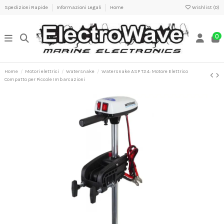
Spedizioni Rapide
Informazioni Legali
Home
Wishlist (
0
)
0
Home
Motori elettrici
Watersnake
Watersnake ASP T24: Motore Elettrico
Compatto per Piccole Imbarcazioni