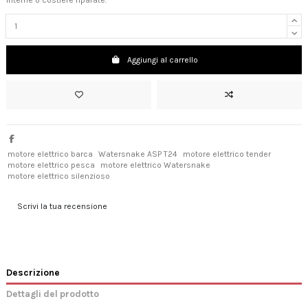
Aggiungi al carrello
motore elettrico barca
Watersnake ASP T24
motore elettrico tender
motore elettrico pesca
motore elettrico Watersnake
motore elettrico silenzioso
Scrivi la tua recensione
Descrizione
Dettagli del prodotto