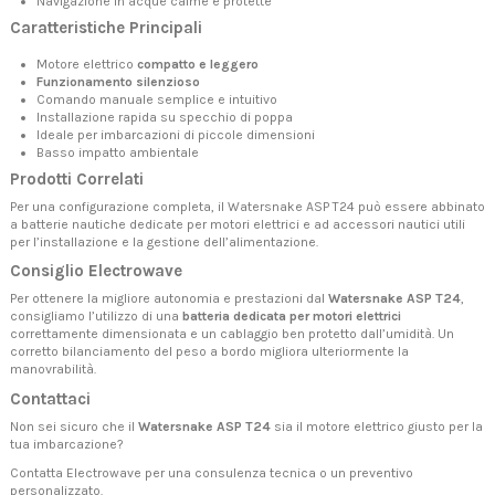
Navigazione in acque calme e protette
Caratteristiche Principali
Motore elettrico
compatto e leggero
Funzionamento silenzioso
Comando manuale semplice e intuitivo
Installazione rapida su specchio di poppa
Ideale per imbarcazioni di piccole dimensioni
Basso impatto ambientale
Prodotti Correlati
Per una configurazione completa, il Watersnake ASP T24 può essere abbinato
a
batterie nautiche
dedicate per motori elettrici e ad
accessori nautici
utili
per l’installazione e la gestione dell’alimentazione.
Consiglio Electrowave
Per ottenere la migliore autonomia e prestazioni dal
Watersnake ASP T24
,
consigliamo l’utilizzo di una
batteria dedicata per motori elettrici
correttamente dimensionata e un cablaggio ben protetto dall’umidità. Un
corretto bilanciamento del peso a bordo migliora ulteriormente la
manovrabilità.
Contattaci
Non sei sicuro che il
Watersnake ASP T24
sia il motore elettrico giusto per la
tua imbarcazione?
Contatta Electrowave
per una consulenza tecnica o un preventivo
personalizzato.