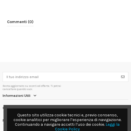
Commenti (0)
Resta aggiornato su sconti ed offerte. Ti potrai
cancellare quando vuoi.
Informazioni Utili
Contact us
Questo sito utilizza cookie tecnici e, previo consenso,
cookie analitici per migliorare l’esperienza di navigazione.
Follow us
Continuando a navigare accetti l’uso dei cookie.
Leggi la
Cookie Policy