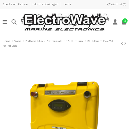
Spedizioni Rapide
Informazioni Legali
Home
Wishlist (
0
)
0
Home
Varie
Batterie Litio
Batterie al Litio SH Lithium
SH Lithium 24v 50A
Ioni di Litio