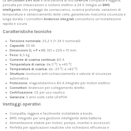
La
SH Lithium 24V 50A
è una batteria al litio
LiFePO4
compatta e leggera,
pensata per imbarcazioni e sistemi elettrici a 24 V. Integra un
BMS
intelligente
che protegge da sovraccarico, scarica profonda, variazioni di
temperatura e sbilanciamento delle celle, garantendo massima sicurezza e
lunga durata. I connettori
Anderson integrati
consentono un’installazione
rapida e sicura.
Caratteristiche tecniche
Tensione nominale:
25,2 V (≈ 24 V nominali)
Capacità:
50 Ah
Dimensioni (L × P × H):
321 × 229 × 111 mm
Peso:
6,5 kg
Corrente di scarica continua:
60 A
Temperatura di carica:
da 0 °C a +45 °C
Temperatura di scarica:
da –25 °C a +65 °C
Struttura:
involucro anti-schiacciamento e valvola di sicurezza
automatica
Protezione:
magnetotermico 60 A integrato per motori elettrici
Connettori:
Anderson per collegamento diretto
Certificazione:
CE per uso nautico
Garanzia:
5 anni sulle celle LiFePO4
Vantaggi operativi
Compatta, leggera e facilmente installabile a bordo.
BMS integrato per una gestione intelligente della batteria.
Alimentazione stabile per motori, pompe, inverter e accessori.
Perfetta per applicazioni nautiche che richiedono efficienza e