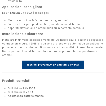
affidabilità.
Applicazioni consigliate
La
SH Lithium 24V 50A
è ideale per:
Motori elettrici da 24 V per barche o gommoni.
Ponti elettrici, pompe di sentina, inverter o luci di bordo.
Apparati elettronici e sistemi ausiliari in corrente continua.
Installazione e sicurezza
Installare in un vano asciutto e ventilato. Utilizzare cavi di sezione adeguata e
connessioni sicure. Il
BMS
e la valvola di pressione automatica garantiscono
protezione contro cortocircuiti, sovraccarichi e condizioni termiche anomale.
Non superare i limiti di temperatura operativa per mantenere prestazioni
ottimali.
Richiedi preventivo SH Lithium 24V 50A
Prodotti correlati
SH Lithium 24V 100A
SH Lithium 12V 50A
Assistenza batterie marine