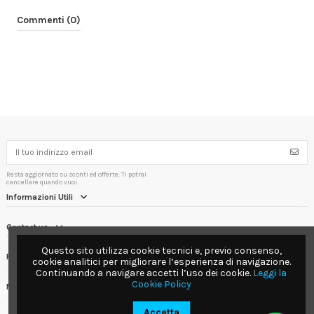
Commenti (0)
Resta aggiornato su sconti ed offerte. Ti potrai
cancellare quando vuoi.
Informazioni Utili
Contact us
Questo sito utilizza cookie tecnici e, previo consenso,
Follow us
cookie analitici per migliorare l’esperienza di navigazione.
Continuando a navigare accetti l’uso dei cookie.
Leggi la
Cookie Policy
Newsletter
Accetta