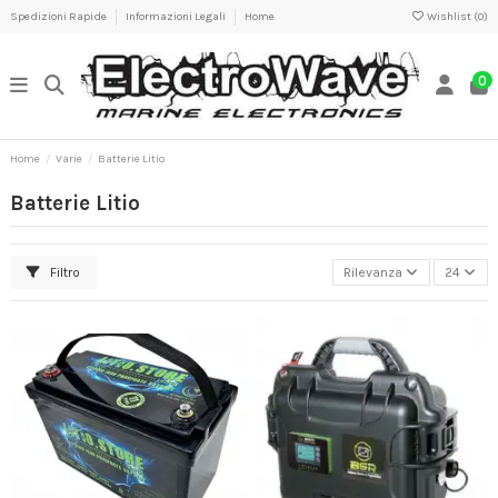
Spedizioni Rapide
Informazioni Legali
Home
Wishlist (
0
)
0
Home
Varie
Batterie Litio
Batterie Litio
Filtro
Rilevanza
24