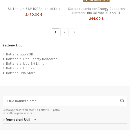
Non disponibile
SH Lithium 36V 100Ah Ioni di Litio
Caricabatteria per Energy Research
Batteria Litio 36 Vdc 100 Ah BT
2.470,00 €
244,00 €
1
2
Batterie Litio
Batterie Litio BSR
Batterie al Litio Energy Research
Batterie al Litio SH Lithium
Batterie al Litio Zenith
Batterie Litio Store
Resta aggiornato su sconti ed offerte. Ti potrai
cancellare quando vuoi.
Informazioni Utili