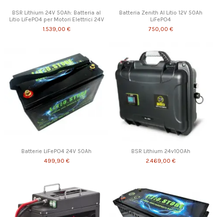
BSR Lithium 24V 50Ah: Batteria al
Batteria Zenith Al Litio 12V 50Ah
Litio LiFePO4 per Motori Elettrici 24V
LiFePO4
1.539,00 €
750,00 €
Batterie LiFePO4 24V 50Ah
BSR Lithium 24v100Ah
499,90 €
2.469,00 €