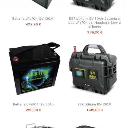
Batterie LiFePO4 12V 100Ah
BSR Lithium 12V 50Ah: Batteria al
Litio LiFePO4 per Nautica e Servizi
499,90 €
di Bordo
969,00 €
Batterie LiFePO4 12V 50Ah
BSR Lithium 12v 100Ah
299,90 €
1.619,00 €