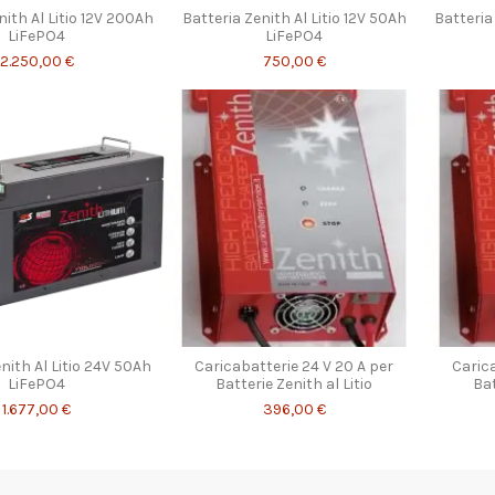
nith Al Litio 12V 200Ah
Batteria Zenith Al Litio 12V 50Ah
Batteria
LiFePO4
LiFePO4
2.250,00 €
750,00 €
nith Al Litio 24V 50Ah
Caricabatterie 24 V 20 A per
Carica
LiFePO4
Batterie Zenith al Litio
Bat
1.677,00 €
396,00 €