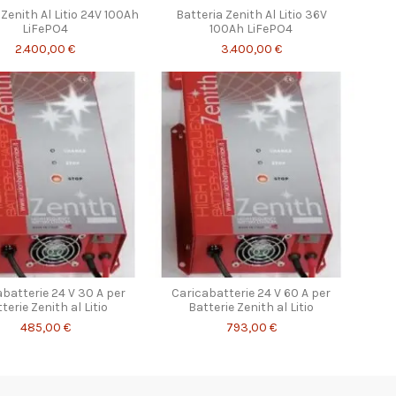
 Zenith Al Litio 24V 100Ah
Batteria Zenith Al Litio 36V
LiFePO4
100Ah LiFePO4
2.400,00 €
3.400,00 €
batterie 24 V 30 A per
Caricabatterie 24 V 60 A per
terie Zenith al Litio
Batterie Zenith al Litio
485,00 €
793,00 €