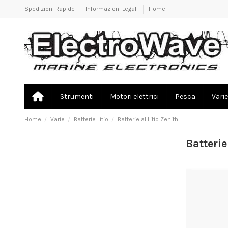
Spedizioni Rapide
Informazioni Legali
Home
Strumenti
Motori elettrici
Pesca
Varie
Home
Varie
Batterie Litio
Batterie al Litio Zenith
Batterie