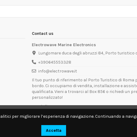
Contact us
Electrowave Marine Electronics
Lungomare duca degli abruzzi 84, Porto turistico
+390645553328
info@electrowave.it
Il tuo punto di riferimento al Porto Turistico di Roma p
bordo. Ci occupiamo di vendita, installazione e assis
qualificata. Vieni a trovarci al Box 856 o richiedi un p
personalizzato!
Orari di Apertura:
Lunedì - Venerdì: 09:00 - 13:00 / 14:00 - 18:00
alitici per migliorare l’esperienza di navigazione. Continuando a naviga
Disponibili per interventi tecnici direttamente a bordo.
Accetta