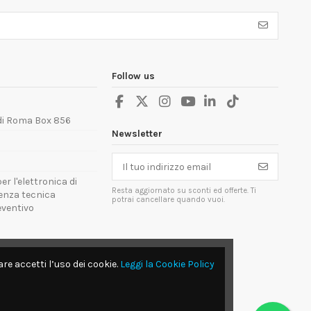
Follow us
 di Roma Box 856
Newsletter
er l'elettronica di
Resta aggiornato su sconti ed offerte. Ti
tenza tecnica
potrai cancellare quando vuoi.
reventivo
re accetti l’uso dei cookie.
Leggi la Cookie Policy