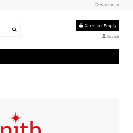
Wishlist (
0
)
Carrello
/
Empty
Accedi