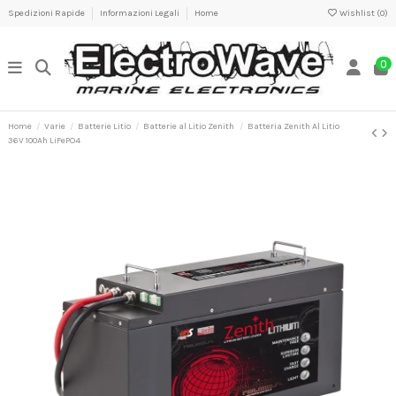
Spedizioni Rapide
Informazioni Legali
Home
Wishlist (
0
)
0
Home
Varie
Batterie Litio
Batterie al Litio Zenith
Batteria Zenith Al Litio
36V 100Ah LiFePO4