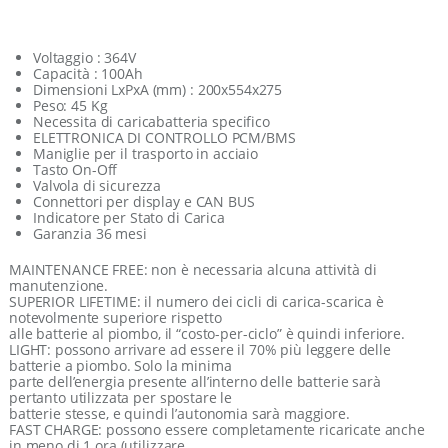
Voltaggio : 364V
Capacità : 100Ah
Dimensioni LxPxA (mm) : 200x554x275
Peso: 45 Kg
Necessita di caricabatteria specifico
ELETTRONICA DI CONTROLLO PCM/BMS
Maniglie per il trasporto in acciaio
Tasto On-Off
Valvola di sicurezza
Connettori per display e CAN BUS
Indicatore per Stato di Carica
Garanzia 36 mesi
MAINTENANCE FREE: non è necessaria alcuna attività di
manutenzione.
SUPERIOR LIFETIME: il numero dei cicli di carica-scarica è
notevolmente superiore rispetto
alle batterie al piombo, il “costo-per-ciclo” è quindi inferiore.
LIGHT: possono arrivare ad essere il 70% più leggere delle
batterie a piombo. Solo la minima
parte dell’energia presente all’interno delle batterie sarà
pertanto utilizzata per spostare le
batterie stesse, e quindi l’autonomia sarà maggiore.
FAST CHARGE: possono essere completamente ricaricate anche
in meno di 1 ora (utilizzare