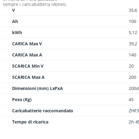
sempre i caricabatteria idonei).
V
35,6
Ah
100
kWh
5,12
CARICA Max V
39,2
CARICA Max A
140
SCARICA Min V
20
SCARICA Max A
200
Dimensioni (mm) LxPxA
200x
Peso (Kg)
45
Caricabatterie raccomandato
ZHF3
Tempo di ricarica
2h 4