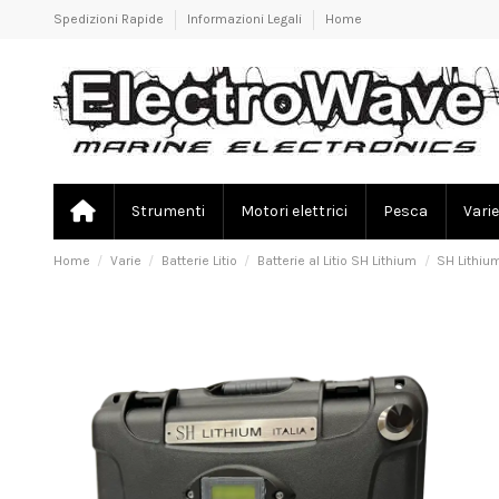
Spedizioni Rapide
Informazioni Legali
Home
Strumenti
Motori elettrici
Pesca
Varie
Home
Varie
Batterie Litio
Batterie al Litio SH Lithium
SH Lithium