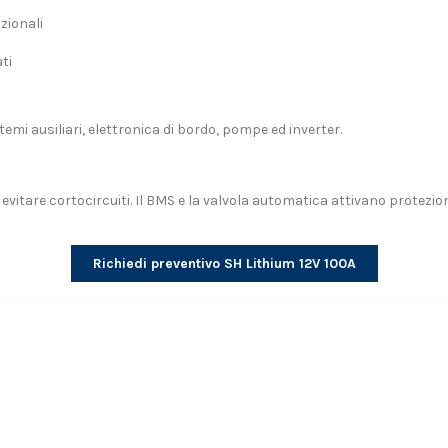
zionali
ti
temi ausiliari, elettronica di bordo, pompe ed inverter.
 evitare cortocircuiti. Il BMS e la valvola automatica attivano protezion
Richiedi preventivo SH Lithium 12V 100A