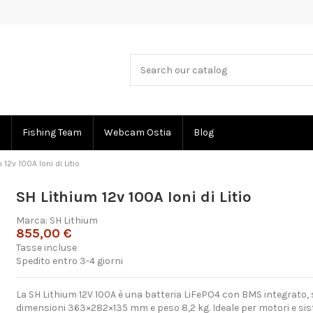
Fishing Team
Webcam Ostia
Blog
 12v 100A Ioni di Litio
SH Lithium 12v 100A Ioni di Litio
Marca:
SH Lithium
855,00 €
Tasse incluse
Spedito entro 3-4 giorni
La SH Lithium 12V 100A è una batteria LiFePO4 con BMS integrato, 
dimensioni 363×282×135 mm e peso 8,2 kg. Ideale per motori e sist