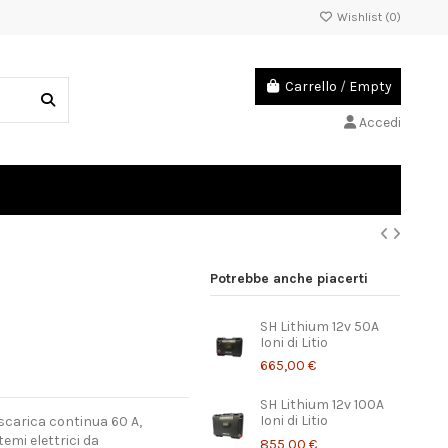
Wishlist (
0
)
Carrello
/
Empty
Accedi
Potrebbe anche piacerti
SH Lithium 12v 50A
Ioni di Litio
665,00 €
SH Lithium 12v 100A
Ioni di Litio
scarica continua 60 A,
emi elettrici da
855,00 €