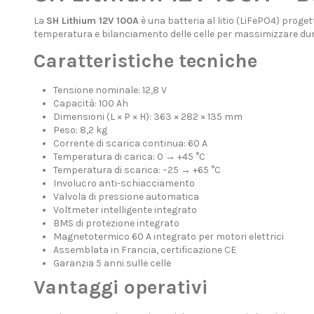
La
SH Lithium 12V 100A
è una batteria al litio (LiFePO4) proge
temperatura e bilanciamento delle celle per massimizzare dur
Caratteristiche tecniche
Tensione nominale: 12,8 V
Capacità: 100 Ah
Dimensioni (L × P × H): 363 × 282 × 135 mm
Peso: 8,2 kg
Corrente di scarica continua: 60 A
Temperatura di carica: 0 → +45 °C
Temperatura di scarica: –25 → +65 °C
Involucro anti-schiacciamento
Valvola di pressione automatica
Voltmeter intelligente integrato
BMS di protezione integrato
Magnetotermico 60 A integrato per motori elettrici
Assemblata in Francia, certificazione CE
Garanzia 5 anni sulle celle
Vantaggi operativi