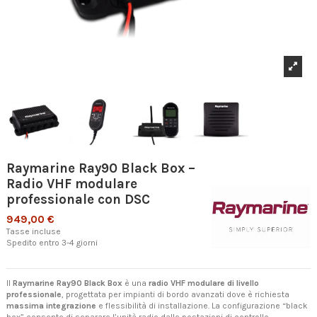
Raymarine Ray90 Black Box –
Radio VHF modulare
professionale con DSC
949,00 €
Tasse incluse
Spedito entro 3-4 giorni
Il
Raymarine Ray90 Black Box
è una
radio VHF modulare di livello
professionale
, progettata per impianti di bordo avanzati dove è richiesta
massima integrazione
e flessibilità di installazione. La configurazione “black