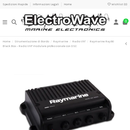
Spedizioni Rapide
Informazioni Legali
Home
Wishlist (
0
)
0
Home
Strumentazione di Bordo
Raymarine
Radio Vhf
Raymarine Ray90
Black Box – Radio VHF modulare professionale con DSC