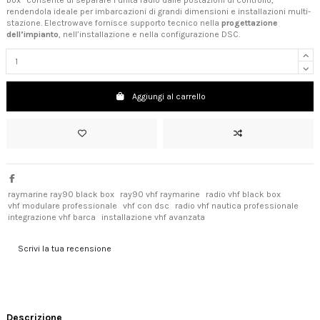
box” consente di separare l’unità radio dalle postazioni di controllo,
rendendola ideale per imbarcazioni di grandi dimensioni e installazioni multi-
stazione. Electrowave fornisce supporto tecnico nella
progettazione
dell’impianto
, nell’installazione e nella configurazione DSC.
Aggiungi al carrello
raymarine ray90 black box
ray90 vhf raymarine
radio vhf black box
vhf modulare professionale
vhf con dsc
radio vhf nautica professionale
integrazione vhf barca
installazione vhf avanzata
Scrivi la tua recensione
Descrizione