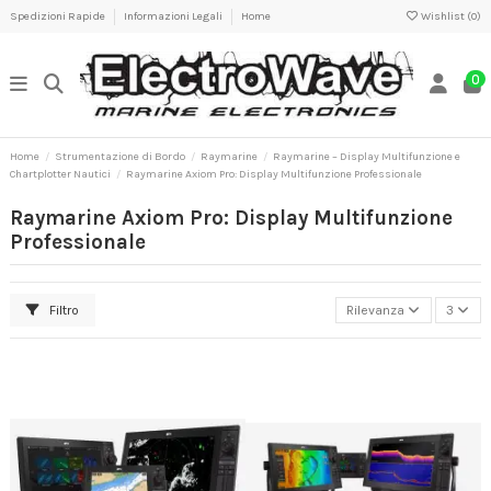
Spedizioni Rapide
Informazioni Legali
Home
Wishlist (
0
)
0
Home
Strumentazione di Bordo
Raymarine
Raymarine – Display Multifunzione e
Chartplotter Nautici
Raymarine Axiom Pro: Display Multifunzione Professionale
Raymarine Axiom Pro: Display Multifunzione
Professionale
Filtro
Rilevanza
3