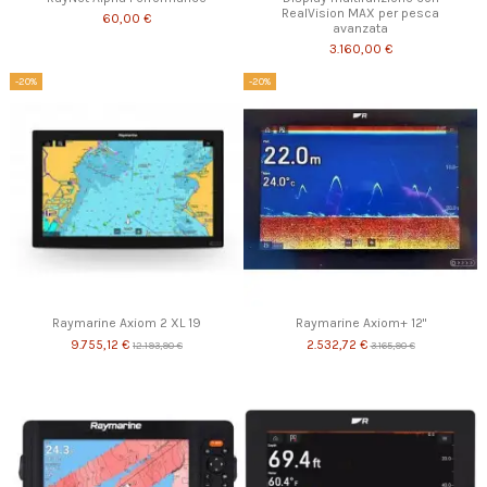
RealVision MAX per pesca
60,00 €
avanzata
3.160,00 €
-20%
-20%
Raymarine Axiom 2 XL 19
Raymarine Axiom+ 12"
9.755,12 €
2.532,72 €
12.193,90 €
3.165,90 €