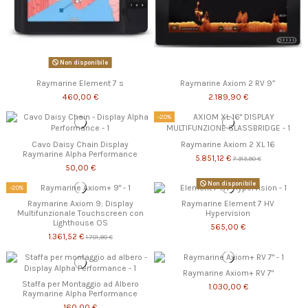
Non disponibile
Raymarine Element 7 s
Raymarine Axiom 2 RV 9”
460,00 €
2.189,90 €
-20%
Cavo Daisy Chain Display
Raymarine Axiom 2 XL 16
Raymarine Alpha Performance
5.851,12 €
7.313,90 €
50,00 €
Non disponibile
-20%
Raymarine Axiom 9: Display
Raymarine Element 7 HV
Multifunzionale Touchscreen con
Hypervision
Lighthouse OS
565,00 €
1.361,52 €
1.701,90 €
Raymarine Axiom+ RV 7"
Staffa per Montaggio ad Albero
1.030,00 €
Raymarine Alpha Performance
160,00 €