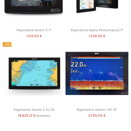
Raymarine Axiom 2 7”
Raymarine Alpha Performance 7"
1.213,90 €
1.239,00 €
-20%
Raymarine Axiom 2 XL 24
Raymarine Axiom+ RV 12"
14.635,12 €
2.795,00 €
18.293,90 €