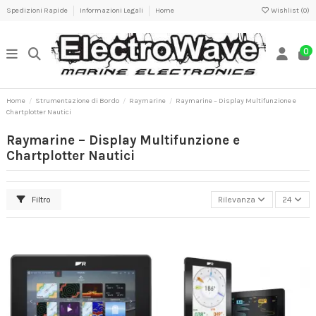
Spedizioni Rapide
Informazioni Legali
Home
Wishlist (
0
)
0
Home
Strumentazione di Bordo
Raymarine
Raymarine – Display Multifunzione e
Chartplotter Nautici
Raymarine – Display Multifunzione e
Chartplotter Nautici
Filtro
Rilevanza
24