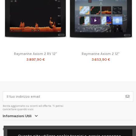
Raymarine Axiom 2 RV 12”
Raymarine Axiom 2 12”
3.897,90 €
3.653,90 €
Resta aggiornato su sconti ed offerte. Ti potrai
cancellare quando vuoi.
Informazioni Utili
Contact us