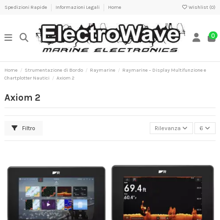
Spedizioni Rapide
Informazioni Legali
Home
Wishlist (
0
)
0
Home
Strumentazione di Bordo
Raymarine
Raymarine – Display Multifunzione e
Chartplotter Nautici
Axiom 2
Axiom 2
Filtro
Rilevanza
6