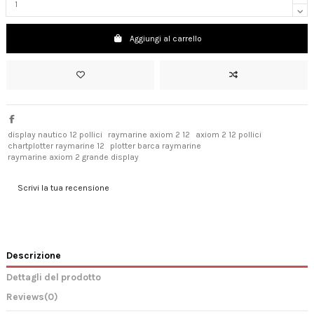
Aggiungi al carrello
display nautico 12 pollici
raymarine axiom 2 12
axiom 2 12 pollici
chartplotter raymarine 12
plotter barca raymarine
raymarine axiom 2 grande display
Scrivi la tua recensione
Descrizione
Dettagli del prodotto
Reviews
(0)