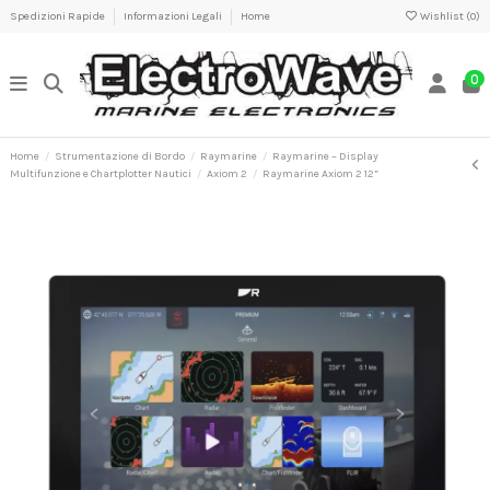
Spedizioni Rapide
Informazioni Legali
Home
Wishlist (
0
)
0
Home
Strumentazione di Bordo
Raymarine
Raymarine – Display
Multifunzione e Chartplotter Nautici
Axiom 2
Raymarine Axiom 2 12”