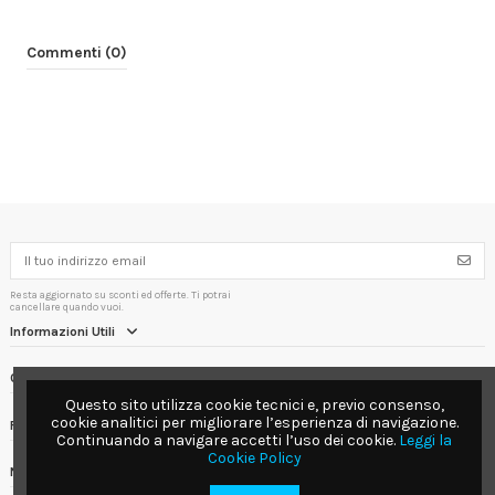
Commenti (0)
Resta aggiornato su sconti ed offerte. Ti potrai
cancellare quando vuoi.
Informazioni Utili
Contact us
Questo sito utilizza cookie tecnici e, previo consenso,
cookie analitici per migliorare l’esperienza di navigazione.
Follow us
Continuando a navigare accetti l’uso dei cookie.
Leggi la
Cookie Policy
Newsletter