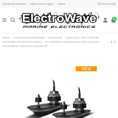
Spedizioni Rapide
Informazioni Legali
Home
Wishlist (
0
)
0
Home
Strumentazione di Bordo
Raymarine
Raymarine – Box Fishfinder,
Trasduttori ed Accessori Nautici
RV-420 Pack trasduttori passanti in acciaio
inossidabile - Elemento inclinato 20°