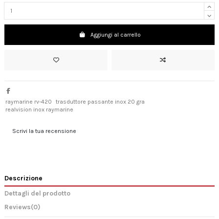
Aggiungi al carrello
raymarine rv-420
trasduttore passante inox 20 gra
realvision inox raymarine
Scrivi la tua recensione
Descrizione
Dettagli del prodotto
Reviews
(0)