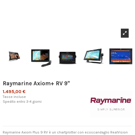
Raymarine Axiom+ RV 9"
1.495,00 €
Tasse incluse
Spedito entro 3-4 giorni
Raymarine Axiom Plus 9 RV è un chartplotter con ecoscandaglio RealVision