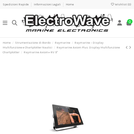
Spedizioni Rapide
Informazioni Legali
Home
Wishlist (
0
)
0
Home
Strumentazione di Bordo
Raymarine
Raymarine – Display
Multifunzione e Chartplotter Nautici
Raymarine Axiom Plus: Display Multifunzione
Chartplotter
Raymarine Axiom+ RV 9"