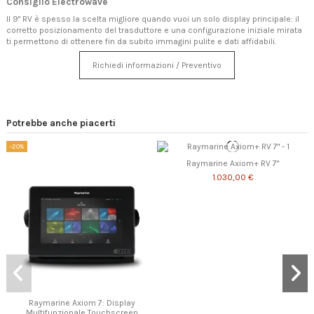
Consiglio Electrowave
Il 9" RV è spesso la scelta migliore quando vuoi un solo display principale: il
corretto posizionamento del trasduttore e una configurazione iniziale mirata
ti permettono di ottenere fin da subito immagini pulite e dati affidabili.
Richiedi informazioni / Preventivo
Potrebbe anche piacerti
-20%
Raymarine Axiom+ RV 7"
1.030,00 €
Raymarine Axiom 7: Display
Multifunzionale Touchscreen