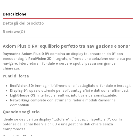
Descrizione
Dettagli del prodotto
Reviews
(0)
Axiom Plus 9 RV: equilibrio perfetto tra navigazione e sonar
Raymarine Axiom Plus 9 RV
combina un display touchscreen da
9"
con
ecoscandaglio
RealVision 3D
integrato, offrendo una soluzione completa per
navigare, interpretare il fondale e cercare spot di pesca con grande
chiarezza.
Punti di forza
RealVision 3D
: immagini tridimensionali dettagliate di fondale e bersagli.
Display 9"
: spazio ottimale per split cartografici e dati sonar affiancati.
LightHouse OS
: interfaccia reattiva, intuitiva e personalizzabile.
Networking completo
con strumenti, radar e moduli Raymarine
compatibili.
Quando sceglierlo
Ideale se desideri un display “tuttofare”: più spazio rispetto al 7", con la
potenza del sonar RealVision 3D e una gestione dati chiara senza
compromessi.