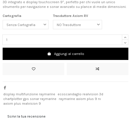
3D integrato e display touchscreen 9”, perfetto per chi vuole un unico
strumento per navigazione e sonar avanzato su plance di medie dimensioni.
Cartografia
Trasduttore Axiom RV
Aggiungi al carrello
display multifunzione raymarine
ecoscandaglio realvision 3d
chartplotter gps sonar raymarine
raymarine axiom plus 9 rv
axiom plus realvision 9
Scrivi la tua recensione