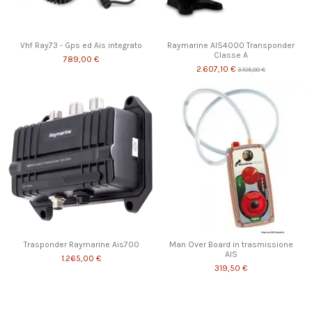
Vhf Ray73 - Gps ed Ais integrato
Raymarine AIS4000 Transponder
Classe A
789,00 €
2.607,10 €
3.105,00 €
Trasponder Raymarine Ais700
Man Over Board in trasmissione
AIS
1.265,00 €
319,50 €