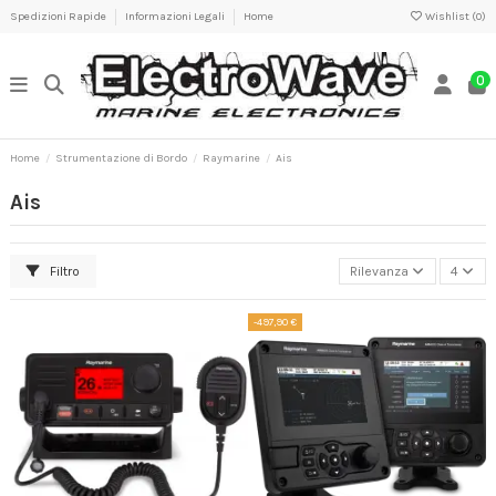
Spedizioni Rapide
Informazioni Legali
Home
Wishlist (
0
)
0
Home
Strumentazione di Bordo
Raymarine
Ais
Ais
Filtro
Rilevanza
4
-497,90 €