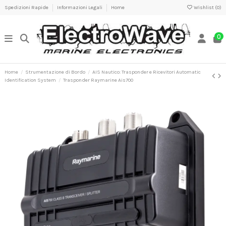
Spedizioni Rapide
Informazioni Legali
Home
Wishlist (
0
)
0
Home
Strumentazione di Bordo
AIS Nautico: Trasponder e Ricevitori Automatic
Identification System
Trasponder Raymarine Ais700