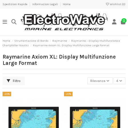
Spedizioni Rapide
Informazioni Legali
Home
Wishlist (
0
)
0
Home
Strumentazione di Bordo
Raymarine
Raymarine – Display Multifunzione e
Chartplotter Nautici
Raymarine Axiom XL: Display Multifunzione Large Format
Raymarine Axiom XL: Display Multifunzione
Large Format
Filtro
Rilevanza
4
-20%
-20%