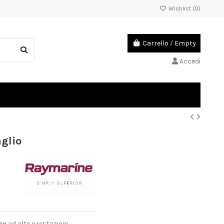
Wishlist (
0
)
Carrello
/
Empty
Accedi
glio
ax
ad alte prestazioni,