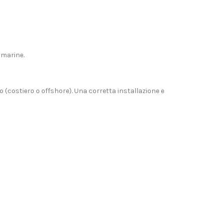
aymarine
.
zo (costiero o offshore). Una corretta installazione e