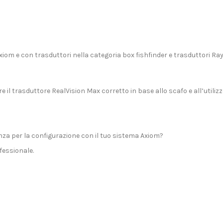
xiom
e con trasduttori nella categoria
box fishfinder e trasduttori R
e il trasduttore RealVision Max corretto in base allo scafo e all’utiliz
za per la configurazione con il tuo sistema Axiom?
essionale.