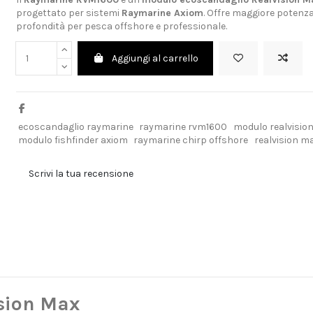
progettato per sistemi
Raymarine Axiom
. Offre maggiore potenza
profondità per pesca offshore e professionale.
Aggiungi al carrello
ecoscandaglio raymarine
raymarine rvm1600
modulo realvisio
modulo fishfinder axiom
raymarine chirp offshore
realvision m
Scrivi la tua recensione
sion Max