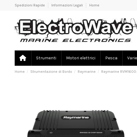
Spedizioni Rapide
Informazioni Legali
Home
Strumenti
Motori elettrici
Pesca
Varie
Home
Strumentazione di Bordo
Raymarine
Raymarine RVM1600: