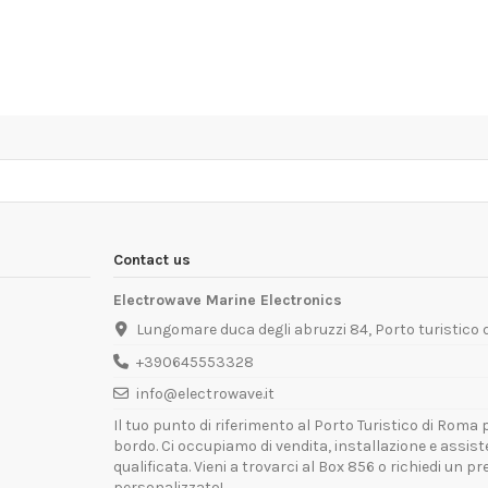
Contact us
Electrowave Marine Electronics
Lungomare duca degli abruzzi 84, Porto turistico
+390645553328
info@electrowave.it
Il tuo punto di riferimento al Porto Turistico di Roma p
bordo. Ci occupiamo di vendita, installazione e assis
qualificata. Vieni a trovarci al Box 856 o richiedi un p
personalizzato!