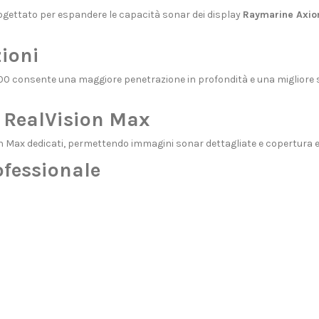
ettato per espandere le capacità sonar dei display
Raymarine Axi
ioni
00 consente una maggiore penetrazione in profondità e una migliore se
i RealVision Max
on Max dedicati, permettendo immagini sonar dettagliate e copertura e
ofessionale