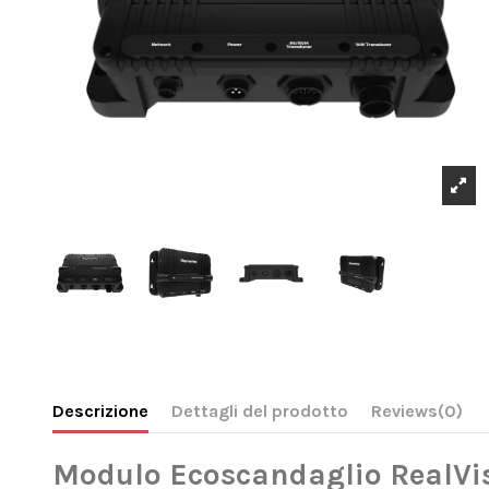
Descrizione
Dettagli del prodotto
Reviews
(0)
Modulo Ecoscandaglio RealVi