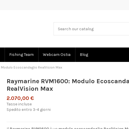
Fishing Team
Webcam Ostia
Blog
 Modulo Ecoscandaglio RealVision Max
Raymarine RVM1600: Modulo Ecoscanda
RealVision Max
2.070,00 €
Tasse incluse
Spedito entro 3-4 giorni
Il
Raymarine RVM1600
è un
modulo ecoscandaglio RealVision M