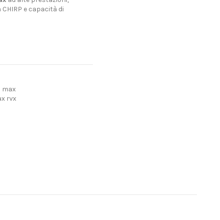
 CHIRP e capacità di
n max
ax rvx