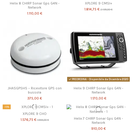
Helix 8 CHIRP Sonar Gps G4N -
XPLORE 9 CMSI+
Network
1.814,75 €
2.135,00 €
1.110,00 €
PREORDINA - Disponibile da Dicembre 2020
JHASGPSHS – Ricevitore GPS con
Helix 9 CHIRP Sonar Gps G4N -
bussola
Network
375,00 €
1.170,00 €
-15%
XPLORE 9 CHO
Helix 7 CHIRP Sonar Gps G4N -
1.576,75 €
1.855,00 €
Network
910,00 €