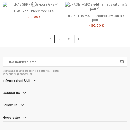
JHASGRP – Ricevitore GPS
JHASETH5PXG – Ethernet switch a 5
230,00 €
porte
460,00 €
1
2
3
Resta aggiornato su sconti ed offerte. Ti potrai
cancellare quando vuoi.
Informazioni Utili
Contact us
Follow us
Newsletter