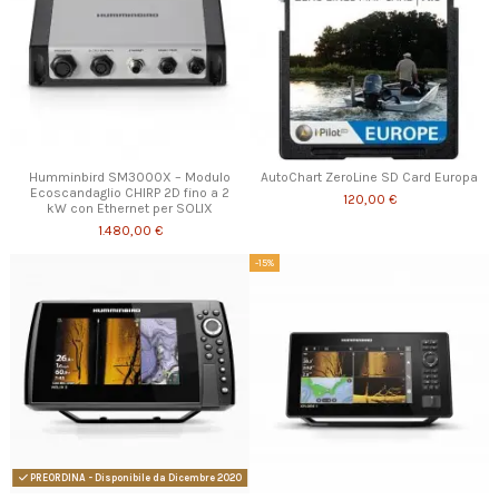
Humminbird SM3000X – Modulo
AutoChart ZeroLine SD Card Europa
Ecoscandaglio CHIRP 2D fino a 2
120,00 €
kW con Ethernet per SOLIX
1.480,00 €
-15%
PREORDINA - Disponibile da Dicembre 2020