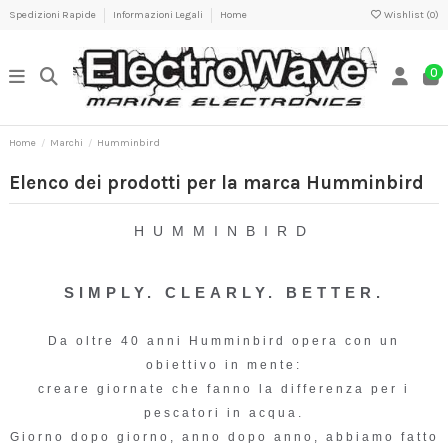
Spedizioni Rapide
Informazioni Legali
Home
Wishlist (
0
)
0
Home
Marchi
Humminbird
Elenco dei prodotti per la marca Humminbird
HUMMINBIRD
SIMPLY. CLEARLY. BETTER.
Da oltre 40 anni Humminbird opera con un
obiettivo in mente:
creare giornate che fanno la differenza per i
pescatori in acqua.
Giorno dopo giorno, anno dopo anno, abbiamo fatto