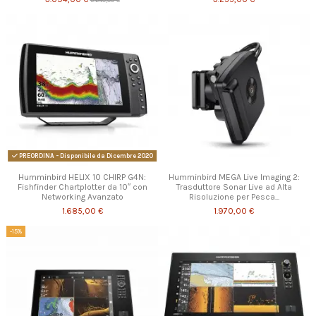
PREORDINA - Disponibile da Dicembre 2020
Humminbird HELIX 10 CHIRP G4N:
Humminbird MEGA Live Imaging 2:
Fishfinder Chartplotter da 10″ con
Trasduttore Sonar Live ad Alta
Networking Avanzato
Risoluzione per Pesca...
1.685,00 €
1.970,00 €
-15%