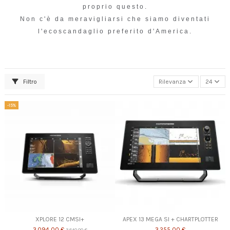
proprio questo.
Non c'è da meravigliarsi che siamo diventati
l'ecoscandaglio preferito d'America.
Filtro
Rilevanza
24
-15%
XPLORE 12 CMSI+
APEX 13 MEGA SI + CHARTPLOTTER
3.094,00 €
3.255,00 €
3.640,00 €