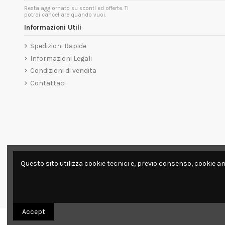
Resta aggiornato su sconti ed offerte. Ti
potrai cancellare quando vuoi.
Informazioni Utili
Spedizioni Rapide
Informazioni Legali
Condizioni di vendita
Contattaci
Questo sito utilizza cookie tecnici e, previo consenso, cookie an
Accept