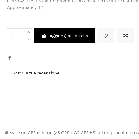
GRP o AS GPS HS) ad un prodotto con anche un’uscita NMEA 0183
Approximately 32″.
Aggiungi al carrello
Scrivi la tua recensione
i collegare un GPS esterno (AS GRP o AS GPS HS) ad un prodotto con