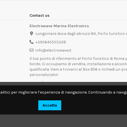
Contact us
Electrowave Marine Electronics
Lungomare duca degli abruzzi 84, Porto turistico
+390645553328
info@electrowave.it
Il tuo punto di riferimento al Porto Turistico di Roma p
bordo. Ci occupiamo di vendita, installazione e assis
qualificata. Vieni a trovarci al Box 856 o richiedi un p
personalizzato!
Orari di Apertura:
Lunedì - Venerdì: 09:00 - 13:00 / 14:00 - 18:00
alitici per migliorare l’esperienza di navigazione. Continuando a naviga
Disponibili per interventi tecnici direttamente a bordo.
Accetta