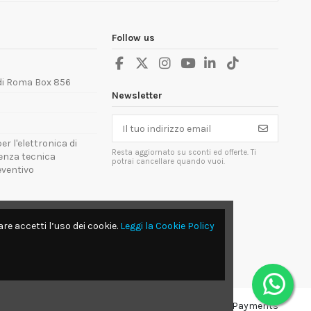
Follow us
 di Roma Box 856
Newsletter
er l'elettronica di
Resta aggiornato su sconti ed offerte. Ti
tenza tecnica
potrai cancellare quando vuoi.
reventivo
re accetti l’uso dei cookie.
Leggi la Cookie Policy