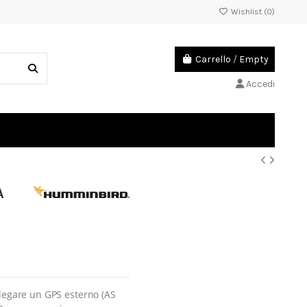
Wishlist (
0
)
Carrello
/
Empty
Accedi
A
llegare un GPS esterno (AS