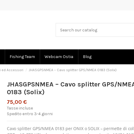
Fishing Team
Webcam Ostia
Blog
i ed Accessori
JHASGPSNMEA – Cavo splitter GPS/NMEA 0183 (Solix)
JHASGPSNMEA – Cavo splitter GPS/NME
0183 (Solix)
75,00 €
Tasse incluse
Spedito entro 3-4 giorni
Cavo splitter GPS/NMEA 0183
per ONIX o SOLIX – permette di co