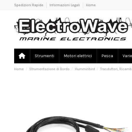
Spedizioni Rapide
Informazioni Legali
Home
Strumenti
Motori elettrici
Pesca
Varie
Home
Strumentazione di Bordo
Humminbird
Trasduttori, Ricamb