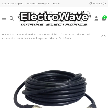
Spedizioni Rapide
Informazioni Legali
Home
Wishlist (
0
)
0
Home
Strumentazione di Bordo
Humminbird
Trasduttori, Ricambi ed
Accessori
JHASECX30E – Prolunga cavo Ethernet (8 pin) – 10m