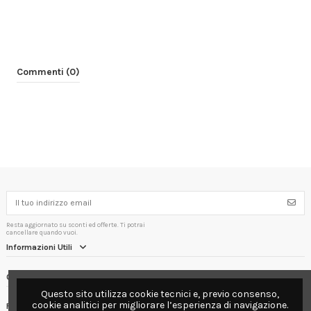
Commenti (0)
Resta aggiornato su sconti ed offerte. Ti potrai
cancellare quando vuoi.
Informazioni Utili
Contact us
Questo sito utilizza cookie tecnici e, previo consenso,
cookie analitici per migliorare l’esperienza di navigazione.
Follow us