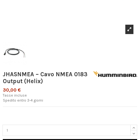
JHASNMEA – Cavo NMEA 0183
Output (Helix)
30,00 €
Tasse incluse
Spedito entro 3-4 giorni