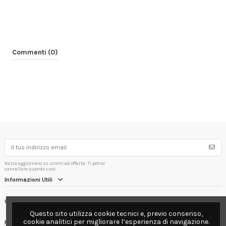
Commenti (0)
Resta aggiornato su sconti ed offerte. Ti potrai
cancellare quando vuoi.
Informazioni Utili
Contact us
Questo sito utilizza cookie tecnici e, previo consenso,
cookie analitici per migliorare l’esperienza di navigazione.
Follow us