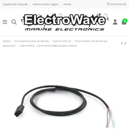
Spedizioni Rapide
Informazioni Legali
Home
Wishlist (
0
)
0
Home
Strumentazione di Bordo
Humminbird
Trasduttori, Ricambi ed
Accessori
JHASNMEA – Cavo NMEA 0183 Output (Helix)