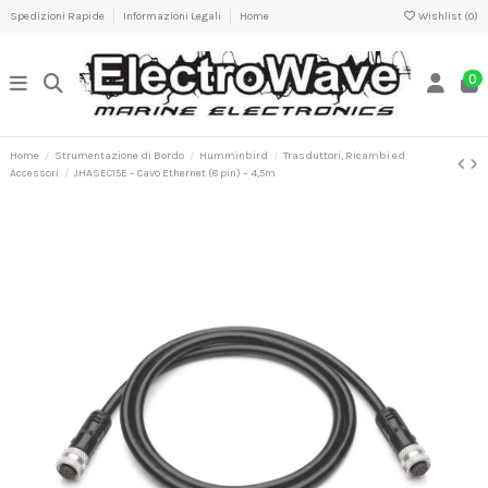
Spedizioni Rapide
Informazioni Legali
Home
Wishlist (
0
)
0
Home
Strumentazione di Bordo
Humminbird
Trasduttori, Ricambi ed
Accessori
JHASEC15E – Cavo Ethernet (8 pin) – 4,5m