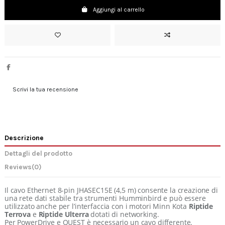
Aggiungi al carrello
Scrivi la tua recensione
Descrizione
Dettagli del prodotto
Reviews
(0)
Il cavo Ethernet 8-pin JHASEC15E (4,5 m) consente la creazione di
una rete dati stabile tra strumenti Humminbird e può essere
utilizzato anche per l’interfaccia con i motori Minn Kota
Riptide
Terrova
e
Riptide Ulterra
dotati di networking.
Per PowerDrive e QUEST è necessario un cavo differente.