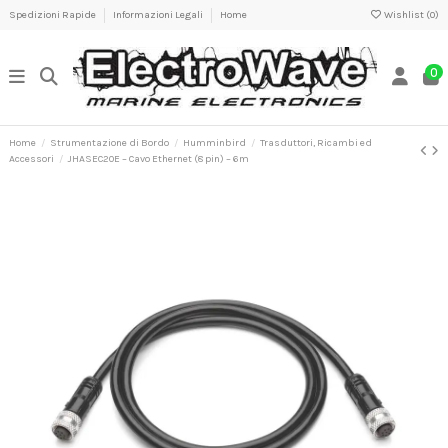
Spedizioni Rapide
Informazioni Legali
Home
Wishlist (
0
)
0
Home
Strumentazione di Bordo
Humminbird
Trasduttori, Ricambi ed
Accessori
JHASEC20E – Cavo Ethernet (8 pin) – 6m