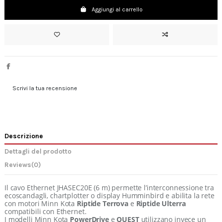
Aggiungi al carrello
Scrivi la tua recensione
Descrizione
Dettagli del prodotto
Reviews
(0)
Il cavo Ethernet JHASEC20E (6 m) permette l’interconnessione tra
ecoscandagli, chartplotter o display Humminbird e abilita la rete
con motori Minn Kota
Riptide Terrova
e
Riptide Ulterra
compatibili con Ethernet.
I modelli Minn Kota
PowerDrive
e
QUEST
utilizzano invece un