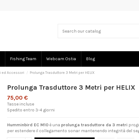
Fishing Team
Webcam Ostia
Blog
i ed Accessori
Prolunga Trasduttore 3 Metri per HELIX
Prolunga Trasduttore 3 Metri per HELIX
75,00 €
Tasse incluse
Spedito entro 3-4 giorni
Humminbird EC M10
è una
prolunga trasduttore da 3 metri
proge
per estendere il collegamento sonar mantenendo integrità del se