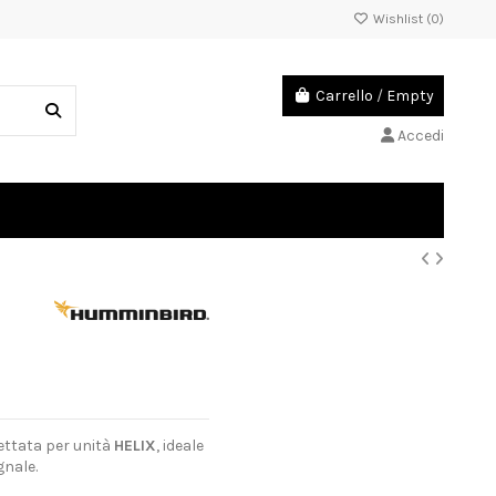
Wishlist (
0
)
Carrello
/
Empty
Accedi
ttata per unità
HELIX
, ideale
gnale.