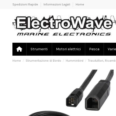
Spedizioni Rapide
Informazioni Legali
Home
Strumenti
Motori elettrici
Pesca
Varie
Home
Strumentazione di Bordo
Humminbird
Trasduttori, Ricamb