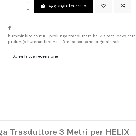
Aggiungi al carrello
humminbird ec m10
prolunga trasduttore helix 3 met
cavo este
prolunga humminbird helix 3m
accessorio originale helix
Scrivi la tua recensione
 Trasduttore 3 Metri per HELIX