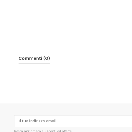
Commenti (0)
Resta aggiornato su sconti ed offerte. Ti