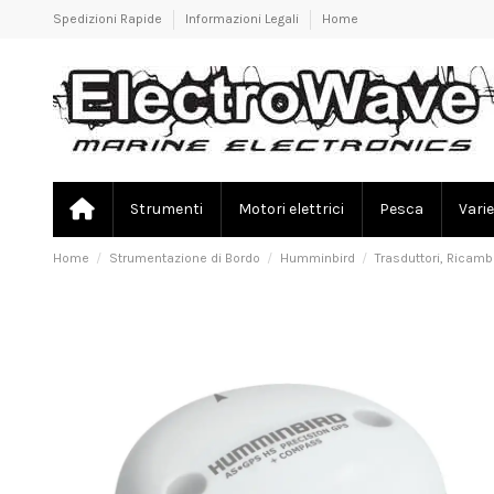
Spedizioni Rapide
Informazioni Legali
Home
Strumenti
Motori elettrici
Pesca
Varie
Home
Strumentazione di Bordo
Humminbird
Trasduttori, Ricamb