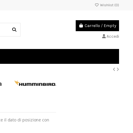
Wishlist (
0
)
Carrello
/
Empty
Accedi
a
 il dato di posizione con