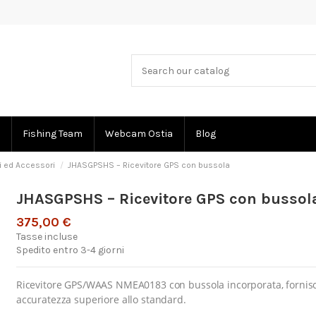
Fishing Team
Webcam Ostia
Blog
i ed Accessori
JHASGPSHS – Ricevitore GPS con bussola
JHASGPSHS – Ricevitore GPS con bussol
375,00 €
Tasse incluse
Spedito entro 3-4 giorni
Ricevitore GPS/WAAS NMEA0183 con bussola incorporata, fornisce
accuratezza superiore allo standard.