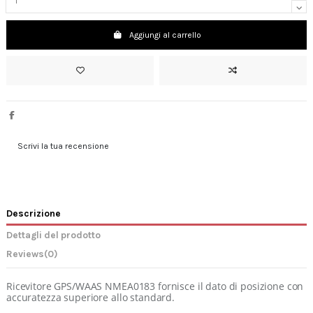
Aggiungi al carrello
Scrivi la tua recensione
Descrizione
Dettagli del prodotto
Reviews
(0)
Ricevitore GPS/WAAS NMEA0183 fornisce il dato di posizione con
accuratezza superiore allo standard.