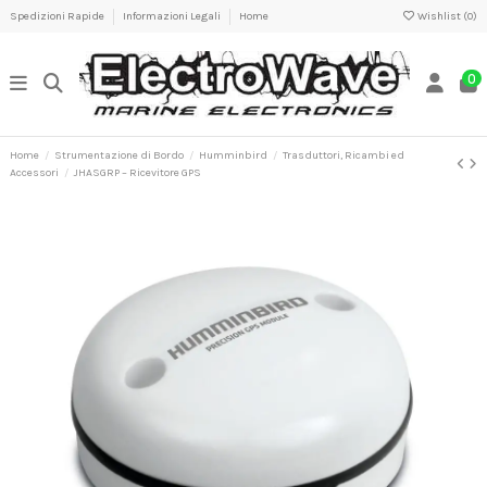
Spedizioni Rapide
Informazioni Legali
Home
Wishlist (
0
)
0
Home
Strumentazione di Bordo
Humminbird
Trasduttori, Ricambi ed
Accessori
JHASGRP – Ricevitore GPS