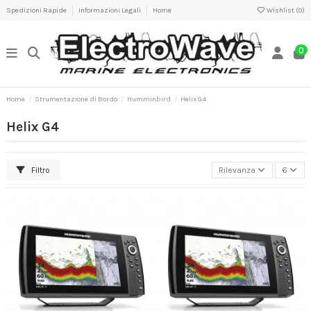
Spedizioni Rapide
Informazioni Legali
Home
Wishlist (
0
)
0
Home
Strumentazione di Bordo
Humminbird
Helix G4
Helix G4
Filtro
Rilevanza
6