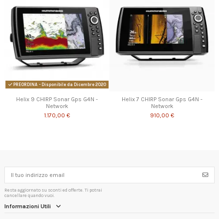
PREORDINA - Disponibile da Dicembre 2020
Helix 9 CHIRP Sonar Gps G4N -
Helix 7 CHIRP Sonar Gps G4N -
Network
Network
1.170,00 €
910,00 €
Resta aggiornato su sconti ed offerte. Ti potrai
cancellare quando vuoi.
Informazioni Utili