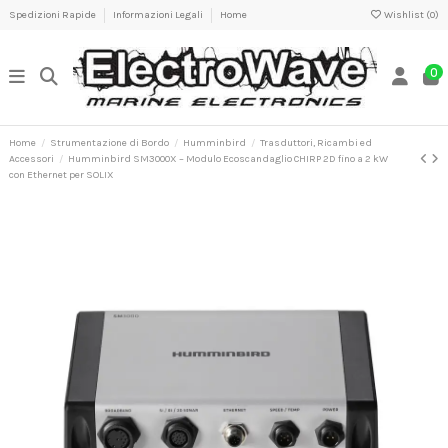
Spedizioni Rapide
Informazioni Legali
Home
Wishlist (
0
)
0
Home
Strumentazione di Bordo
Humminbird
Trasduttori, Ricambi ed
Accessori
Humminbird SM3000X – Modulo Ecoscandaglio CHIRP 2D fino a 2 kW
con Ethernet per SOLIX