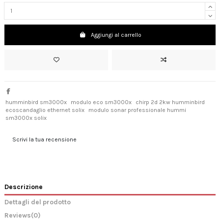
Aggiungi al carrello
humminbird sm3000x
modulo eco sm3000x
chirp 2d 2kw humminbird
ecoscandaglio ethernet solix
modulo sonar professionale hummi
sm3000x solix
Scrivi la tua recensione
Descrizione
Dettagli del prodotto
Reviews
(0)