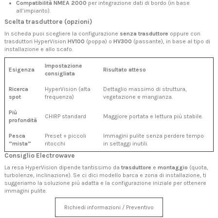
Compatibilità NMEA 2000
per integrazione dati di bordo (in base
all’impianto).
Scelta trasduttore (opzioni)
In scheda puoi scegliere la configurazione
senza trasduttore
oppure con
trasduttori HyperVision
HV100
(poppa) o
HV300
(passante), in base al tipo di
installazione e allo scafo.
Impostazione
Esigenza
Risultato atteso
consigliata
Ricerca
HyperVision (alta
Dettaglio massimo di struttura,
spot
frequenza)
vegetazione e mangianza.
Più
CHIRP standard
Maggiore portata e lettura più stabile.
profondità
Pesca
Preset + piccoli
Immagini pulite senza perdere tempo
“mista”
ritocchi
in settaggi inutili.
Consiglio Electrowave
La resa HyperVision dipende tantissimo da
trasduttore
e
montaggio
(quota,
turbolenze, inclinazione). Se ci dici modello barca e zona di installazione, ti
suggeriamo la soluzione più adatta e la configurazione iniziale per ottenere
immagini pulite.
Richiedi informazioni / Preventivo