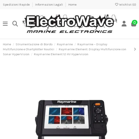
Spedizioni Rapide
Informazioni Legali
Home
Wishlist (
0
)
0
Home
Strumentazione di Bordo
Raymarine
Raymarine – Display
Multifunzione e Chartplotter Nautici
Raymarine Element: Display Multifunzione con
Sonar HyperVision
Raymarine Element 12 HV Hypervision