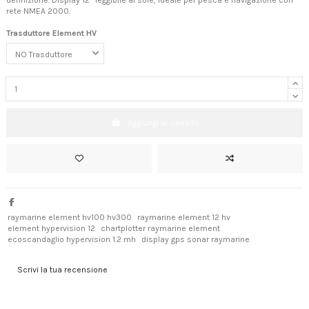
definizione. Display 12” leggibile al sole, ideale per pesca e navigazione con
rete NMEA 2000.
Trasduttore Element HV
Aggiungi al carrello
raymarine element hv100 hv300
raymarine element 12 hv
element hypervision 12
chartplotter raymarine element
ecoscandaglio hypervision 1.2 mh
display gps sonar raymarine
Scrivi la tua recensione