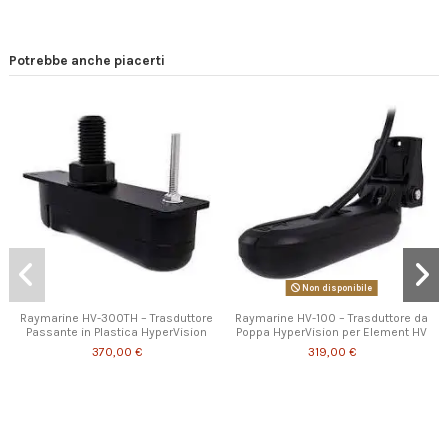
Potrebbe anche piacerti
Non disponibile
Raymarine HV-300TH – Trasduttore
Raymarine HV-100 – Trasduttore da
Passante in Plastica HyperVision
Poppa HyperVision per Element HV
370,00 €
319,00 €