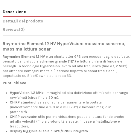
Descrizione
Dettagli del prodotto
Reviews
(0)
Raymarine Element 12 HV HyperVision: massimo schermo,
massima lettura sonar
Raymarine Element 12 HV
è un chartplotter GPS con ecoscandaglio dedicato,
pensato per chi vuole
schermo grande (12")
e lettura chiara di fondale e
bersagli. La tecnologia
HyperVision
lavora ad alta frequenza (fino a
1,2 MHz
)
per ottenere immagini molto più definite rispetto ai sonar tradizionali,
soprattutto su Side/Down e sulla resa 3D.
Punti chiave
HyperVision 1,2 MHz
: immagini ad alta definizione ottimizzate per range
ravvicinati (circa fino a 30 m).
CHIRP standard
: selezionabile per aumentare la portata
(indicativamente fino a 180 m a 350 kHz) e lavorare meglio in
profondità.
CHIRP avanzato
: utile per individuazione pesce e lettura fondo anche
ad alta velocità (fino a profondità elevate, in base a installazione e
trasduttore).
Display leggibile al sole
e
GPS/GNSS integrato
.