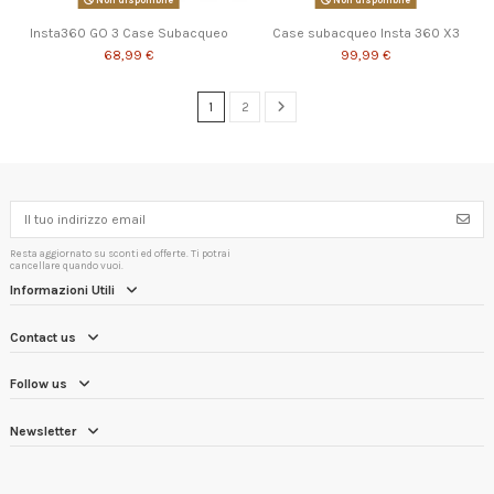
Non disponibile
Non disponibile
Insta360 GO 3 Case Subacqueo
Case subacqueo Insta 360 X3
68,99 €
99,99 €
1
2
Resta aggiornato su sconti ed offerte. Ti potrai
cancellare quando vuoi.
Informazioni Utili
Contact us
Follow us
Newsletter