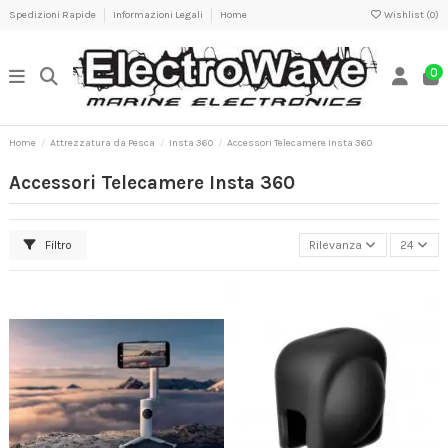
Spedizioni Rapide
Informazioni Legali
Home
Wishlist (
0
)
0
Home
Attrezzatura da Pesca
Insta 360
Accessori Telecamere Insta 360
Accessori Telecamere Insta 360
Filtro
Rilevanza
24