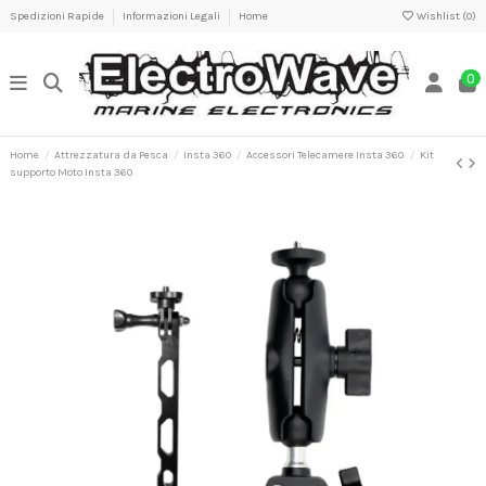
Spedizioni Rapide
Informazioni Legali
Home
Wishlist (
0
)
0
Home
Attrezzatura da Pesca
Insta 360
Accessori Telecamere Insta 360
Kit
supporto Moto Insta 360